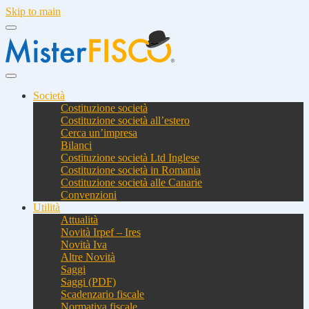
Skip to main
Società
Costituzione società
Costituzione società all’estero
Cerca un’impresa
Bilanci
Costituzione società Ltd Inglese
Costituzione società in Romania
Costituzione società alle Canarie
Convenzioni
Utilità
Attualità
Novità Irpef – Ires
Novità Iva
Altre Novità
Saggi
Saggi (PDF)
Scadenzario fiscale
Normativa fiscale