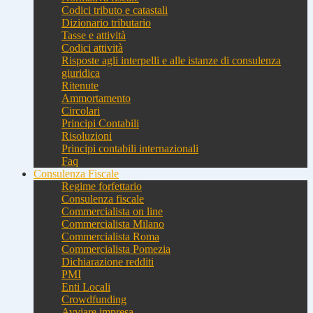
Codici tributo e catastali
Dizionario tributario
Tasse e attività
Codici attività
Risposte agli interpelli e alle istanze di consulenza
giuridica
Ritenute
Ammortamento
Circolari
Principi Contabili
Risoluzioni
Principi contabili internazionali
Faq
Consulenza Fiscale
Regime forfettario
Consulenza fiscale
Commercialista on line
Commercialista Milano
Commercialista Roma
Commercialista Pomezia
Dichiarazione redditi
PMI
Enti Locali
Crowdfunding
Avviare impresa