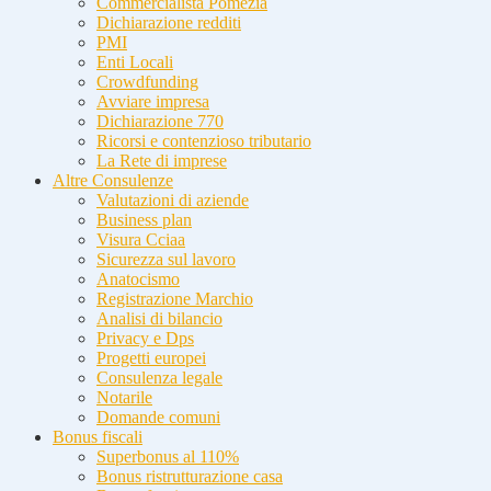
Commercialista Pomezia
Dichiarazione redditi
PMI
Enti Locali
Crowdfunding
Avviare impresa
Dichiarazione 770
Ricorsi e contenzioso tributario
La Rete di imprese
Altre Consulenze
Valutazioni di aziende
Business plan
Visura Cciaa
Sicurezza sul lavoro
Anatocismo
Registrazione Marchio
Analisi di bilancio
Privacy e Dps
Progetti europei
Consulenza legale
Notarile
Domande comuni
Bonus fiscali
Superbonus al 110%
Bonus ristrutturazione casa