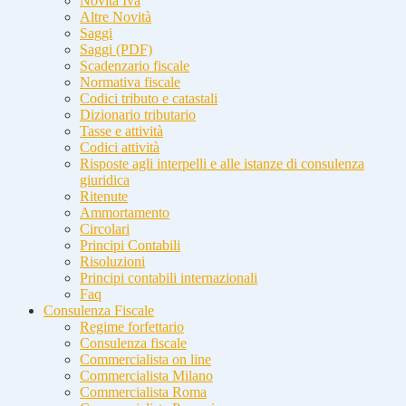
Novità Iva
Altre Novità
Saggi
Saggi (PDF)
Scadenzario fiscale
Normativa fiscale
Codici tributo e catastali
Dizionario tributario
Tasse e attività
Codici attività
Risposte agli interpelli e alle istanze di consulenza
giuridica
Ritenute
Ammortamento
Circolari
Principi Contabili
Risoluzioni
Principi contabili internazionali
Faq
Consulenza Fiscale
Regime forfettario
Consulenza fiscale
Commercialista on line
Commercialista Milano
Commercialista Roma