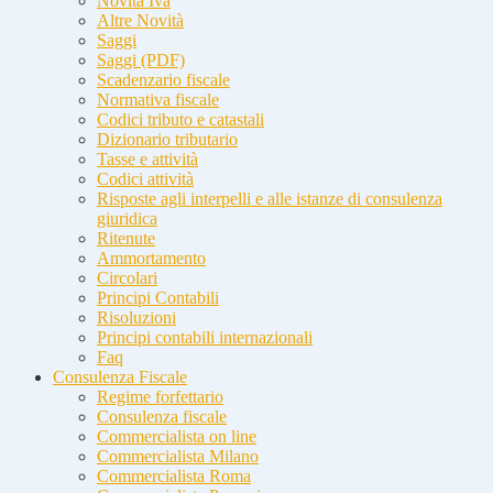
Novità Iva
Altre Novità
Saggi
Saggi (PDF)
Scadenzario fiscale
Normativa fiscale
Codici tributo e catastali
Dizionario tributario
Tasse e attività
Codici attività
Risposte agli interpelli e alle istanze di consulenza
giuridica
Ritenute
Ammortamento
Circolari
Principi Contabili
Risoluzioni
Principi contabili internazionali
Faq
Consulenza Fiscale
Regime forfettario
Consulenza fiscale
Commercialista on line
Commercialista Milano
Commercialista Roma