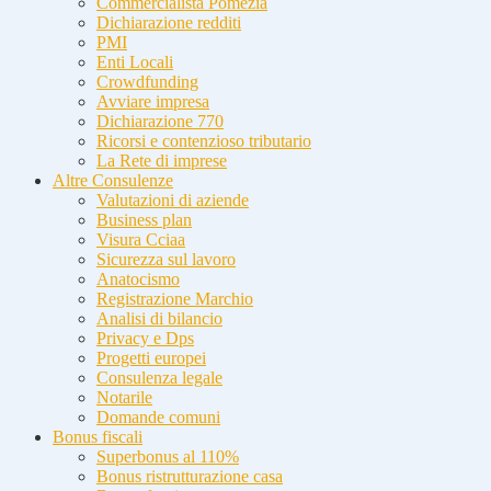
Commercialista Pomezia
Dichiarazione redditi
PMI
Enti Locali
Crowdfunding
Avviare impresa
Dichiarazione 770
Ricorsi e contenzioso tributario
La Rete di imprese
Altre Consulenze
Valutazioni di aziende
Business plan
Visura Cciaa
Sicurezza sul lavoro
Anatocismo
Registrazione Marchio
Analisi di bilancio
Privacy e Dps
Progetti europei
Consulenza legale
Notarile
Domande comuni
Bonus fiscali
Superbonus al 110%
Bonus ristrutturazione casa