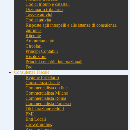
Codici tributo e catastali
Dizionario tributario
Tasse e attività
Codici attività
Risposte agli interpelli e alle istanze di consulenza
giuridica
Ritenute
Ammortamento
Circolari
Principi Contabili
Risoluzioni
Principi contabili internazionali
Faq
Consulenza Fiscale
Regime forfettario
Consulenza fiscale
Commercialista on line
Commercialista Milano
Commercialista Roma
Commercialista Pomezia
Dichiarazione redditi
PMI
Enti Locali
Crowdfunding
Avviare impresa