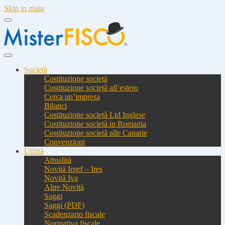
Skip to main
Società
Costituzione società
Costituzione società all’estero
Cerca un’impresa
Bilanci
Costituzione società Ltd Inglese
Costituzione società in Romania
Costituzione società alle Canarie
Convenzioni
Utilità
Attualità
Novità Irpef – Ires
Novità Iva
Altre Novità
Saggi
Saggi (PDF)
Scadenzario fiscale
Normativa fiscale