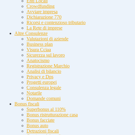
Enti Locali
Crowdfunding
Avviare impresa
Dichiarazione 770
Ricorsi e contenzioso tributario
La Rete di imprese
Altre Consulenze
Valutazioni di aziende
Business plan
Visura Cciaa
Sicurezza sul lavoro
Anatocismo
Registrazione Marchio
Analisi di bilancio
Privacy e Dps
Progetti europei
Consulenza legale
Notarile
Domande comuni
Bonus fiscali
Superbonus al 110%
Bonus ristrutturazione casa
Bonus facciate
Bonus auto
Detrazioni fiscali