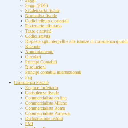
Saggi
Saggi (PDF)
Scadenzario fiscale
Normativa fiscale
Codici tributo e catastali
Dizionario tributario
Tasse e attività
Codici attività
Risposte agli interpelli e alle istanze di consulenza giurid
Ritenute
Ammortamento
Circolari
Principi Contabili
Risoluzioni
Principi contabili internazionali
Faq
Consulenza Fiscale
Regime forfettario
Consulenza fiscale
Commercialista on line
Commercialista Milano
Commercialista Roma
Commercialista Pomezia
Dichiarazione redditi
PMI