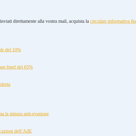
nviati direttamente alla vostra mail, acquista la
circolare informativa fis
ale del 10%
ione Irpef del 65%
sferta
a la misura anti-evasione
cazioni dell’AdE