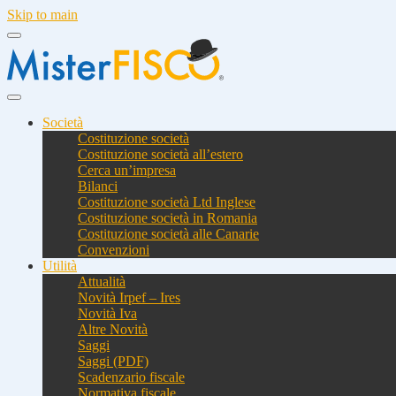
Skip to main
Società
Costituzione società
Costituzione società all’estero
Cerca un’impresa
Bilanci
Costituzione società Ltd Inglese
Costituzione società in Romania
Costituzione società alle Canarie
Convenzioni
Utilità
Attualità
Novità Irpef – Ires
Novità Iva
Altre Novità
Saggi
Saggi (PDF)
Scadenzario fiscale
Normativa fiscale