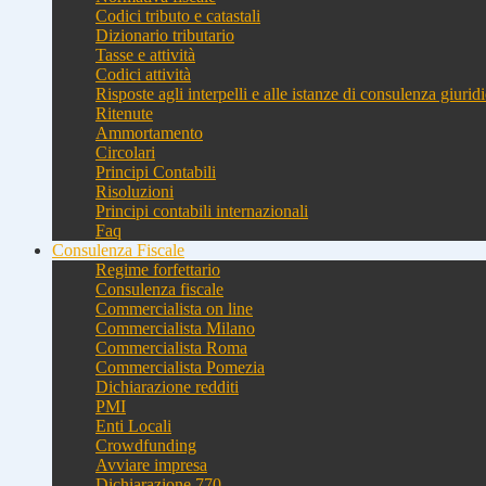
Codici tributo e catastali
Dizionario tributario
Tasse e attività
Codici attività
Risposte agli interpelli e alle istanze di consulenza giurid
Ritenute
Ammortamento
Circolari
Principi Contabili
Risoluzioni
Principi contabili internazionali
Faq
Consulenza Fiscale
Regime forfettario
Consulenza fiscale
Commercialista on line
Commercialista Milano
Commercialista Roma
Commercialista Pomezia
Dichiarazione redditi
PMI
Enti Locali
Crowdfunding
Avviare impresa
Dichiarazione 770