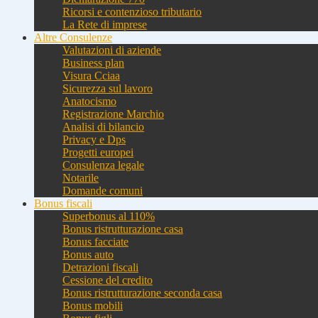
Ricorsi e contenzioso tributario
La Rete di imprese
Altre Consulenze
Valutazioni di aziende
Business plan
Visura Cciaa
Sicurezza sul lavoro
Anatocismo
Registrazione Marchio
Analisi di bilancio
Privacy e Dps
Progetti europei
Consulenza legale
Notarile
Domande comuni
Bonus fiscali
Superbonus al 110%
Bonus ristrutturazione casa
Bonus facciate
Bonus auto
Detrazioni fiscali
Cessione del credito
Bonus ristrutturazione seconda casa
Bonus mobili