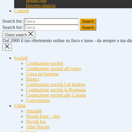
Bonus figli
Decreto rilancio
Contatti
Search for:
Search for:
Close search
Dal 2000 il tuo riferimento online su fisco e tasse - da sempre a tua d
Società
Costituzione società
Costituzione società all’estero
Cerca un’impresa
Bilanci
Costituzione società Ltd Inglese
Costituzione società in Romania
Costituzione società alle Canarie
Convenzioni
Utilità
Attualità
Novità Irpef – Ires
Novità Iva
Altre Novità