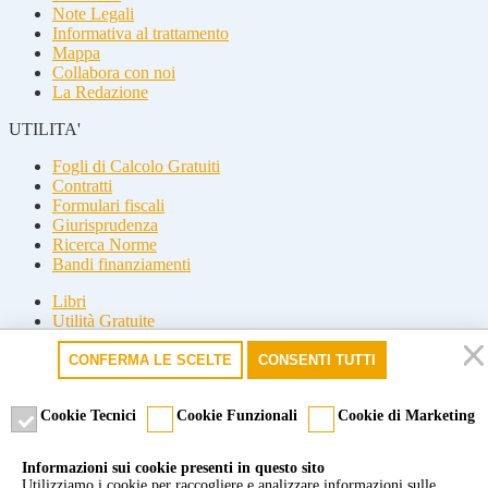
Note Legali
Informativa al trattamento
Mappa
Collabora con noi
La Redazione
UTILITA'
Fogli di Calcolo Gratuiti
Contratti
Formulari fiscali
Giurisprudenza
Ricerca Norme
Bandi finanziamenti
Libri
Utilità Gratuite
Guide fiscali
CONFERMA LE SCELTE
CONSENTI TUTTI
Seguici
Seguici
Cookie Tecnici
Cookie Funzionali
Cookie di Marketing
© 2026 Misterfisco. Tutti i diritti sono riservati, è vietata anche la
Informazioni sui cookie presenti in questo sito
riproduzione parziale.
Utilizziamo i cookie per raccogliere e analizzare informazioni sulle