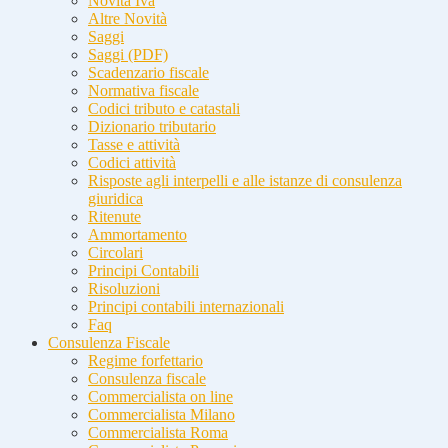
Novità Iva
Altre Novità
Saggi
Saggi (PDF)
Scadenzario fiscale
Normativa fiscale
Codici tributo e catastali
Dizionario tributario
Tasse e attività
Codici attività
Risposte agli interpelli e alle istanze di consulenza
giuridica
Ritenute
Ammortamento
Circolari
Principi Contabili
Risoluzioni
Principi contabili internazionali
Faq
Consulenza Fiscale
Regime forfettario
Consulenza fiscale
Commercialista on line
Commercialista Milano
Commercialista Roma