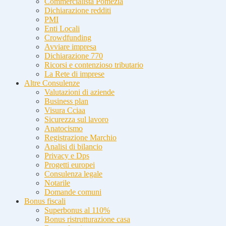
Commercialista Pomezia
Dichiarazione redditi
PMI
Enti Locali
Crowdfunding
Avviare impresa
Dichiarazione 770
Ricorsi e contenzioso tributario
La Rete di imprese
Altre Consulenze
Valutazioni di aziende
Business plan
Visura Cciaa
Sicurezza sul lavoro
Anatocismo
Registrazione Marchio
Analisi di bilancio
Privacy e Dps
Progetti europei
Consulenza legale
Notarile
Domande comuni
Bonus fiscali
Superbonus al 110%
Bonus ristrutturazione casa