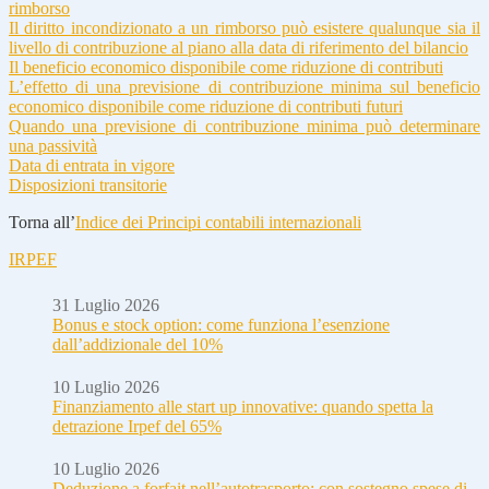
rimborso
Il diritto incondizionato a un rimborso può esistere qualunque sia il
livello di contribuzione al piano alla data di riferimento del bilancio
Il beneficio economico disponibile come riduzione di contributi
L’effetto di una previsione di contribuzione minima sul beneficio
economico disponibile come riduzione di contributi futuri
Quando una previsione di contribuzione minima può determinare
una passività
Data di entrata in vigore
Disposizioni transitorie
Torna all’
Indice dei Principi contabili internazionali
IRPEF
31 Luglio 2026
Bonus e stock option: come funziona l’esenzione
dall’addizionale del 10%
10 Luglio 2026
Finanziamento alle start up innovative: quando spetta la
detrazione Irpef del 65%
10 Luglio 2026
Deduzione a forfait nell’autotrasporto: con sostegno spese di