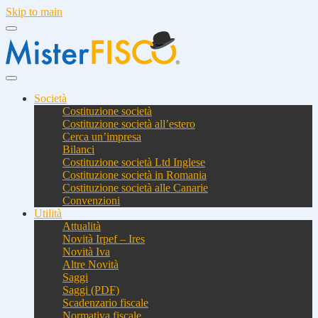
Skip to main
Società
Costituzione società
Costituzione società all’estero
Cerca un’impresa
Bilanci
Costituzione società Ltd Inglese
Costituzione società in Romania
Costituzione società alle Canarie
Convenzioni
Utilità
Attualità
Novità Irpef – Ires
Novità Iva
Altre Novità
Saggi
Saggi (PDF)
Scadenzario fiscale
Normativa fiscale