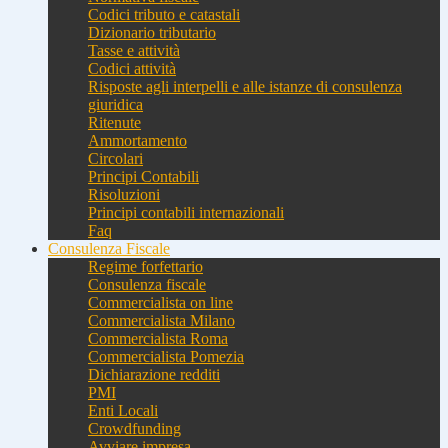
Codici tributo e catastali
Dizionario tributario
Tasse e attività
Codici attività
Risposte agli interpelli e alle istanze di consulenza
giuridica
Ritenute
Ammortamento
Circolari
Principi Contabili
Risoluzioni
Principi contabili internazionali
Faq
Consulenza Fiscale
Regime forfettario
Consulenza fiscale
Commercialista on line
Commercialista Milano
Commercialista Roma
Commercialista Pomezia
Dichiarazione redditi
PMI
Enti Locali
Crowdfunding
Avviare impresa