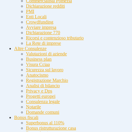
Commercialista Pomezia
Dichiarazione redditi
PMI
Enti Locali
Crowdfunding
Avviare impresa
Dichiarazione 770
Ricorsi e contenzioso tributario
La Rete di imprese
Altre Consulenze
Valutazioni di aziende
Business plan
Visura Cciaa
Sicurezza sul lavoro
Anatocismo
Registrazione Marchio
Analisi di bilancio
Privacy e Dps
Progetti europei
Consulenza legale
Notarile
Domande comuni
Bonus fiscali
Superbonus al 110%
Bonus ristrutturazione casa