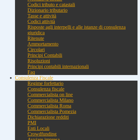
Codici tributo e catastali
Dizionario tributario
Tasse e attività
Codici attività
Risposte agli interpelli e alle istanze di consulenza
giuridica
Ritenute
Ammortamento
Circolari
Principi Contabili
Risoluzioni
Principi contabili internazionali
Faq
Consulenza Fiscale
Regime forfettario
Consulenza fiscale
Commercialista on line
Commercialista Milano
Commercialista Roma
Commercialista Pomezia
Dichiarazione redditi
PMI
Enti Locali
Crowdfunding
Avviare impresa