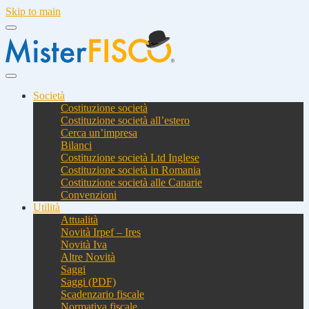
Skip to main
Società
Costituzione società
Costituzione società all’estero
Cerca un’impresa
Bilanci
Costituzione società Ltd Inglese
Costituzione società in Romania
Costituzione società alle Canarie
Convenzioni
Utilità
Attualità
Novità Irpef – Ires
Novità Iva
Altre Novità
Saggi
Saggi (PDF)
Scadenzario fiscale
Normativa fiscale