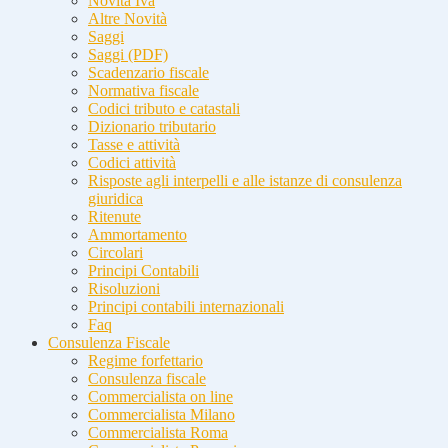
Novità Iva
Altre Novità
Saggi
Saggi (PDF)
Scadenzario fiscale
Normativa fiscale
Codici tributo e catastali
Dizionario tributario
Tasse e attività
Codici attività
Risposte agli interpelli e alle istanze di consulenza
giuridica
Ritenute
Ammortamento
Circolari
Principi Contabili
Risoluzioni
Principi contabili internazionali
Faq
Consulenza Fiscale
Regime forfettario
Consulenza fiscale
Commercialista on line
Commercialista Milano
Commercialista Roma