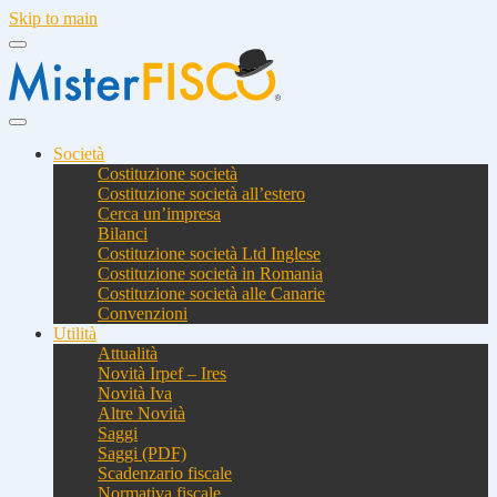
Skip to main
Società
Costituzione società
Costituzione società all’estero
Cerca un’impresa
Bilanci
Costituzione società Ltd Inglese
Costituzione società in Romania
Costituzione società alle Canarie
Convenzioni
Utilità
Attualità
Novità Irpef – Ires
Novità Iva
Altre Novità
Saggi
Saggi (PDF)
Scadenzario fiscale
Normativa fiscale