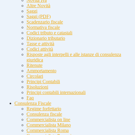
Novità Iva
Altre Novità
Saggi
Saggi (PDF)
Scadenzario fiscale
Normativa fiscale
Codici tributo e catastali
Dizionario tributario
Tasse e attività
Codici attività
Risposte agli interpelli e alle istanze di consulenza
giuridica
Ritenute
Ammortamento
Circolari
Principi Contabili
Risoluzioni
Principi contabili internazionali
Faq
Consulenza Fiscale
Regime forfettario
Consulenza fiscale
Commercialista on line
Commercialista Milano
Commercialista Roma