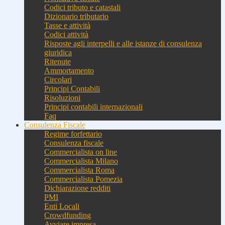
Codici tributo e catastali
Dizionario tributario
Tasse e attività
Codici attività
Risposte agli interpelli e alle istanze di consulenza
giuridica
Ritenute
Ammortamento
Circolari
Principi Contabili
Risoluzioni
Principi contabili internazionali
Faq
Consulenza Fiscale
Regime forfettario
Consulenza fiscale
Commercialista on line
Commercialista Milano
Commercialista Roma
Commercialista Pomezia
Dichiarazione redditi
PMI
Enti Locali
Crowdfunding
Avviare impresa