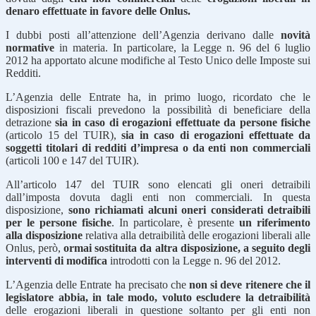
denaro effettuate in favore delle Onlus.
I dubbi posti all’attenzione dell’Agenzia derivano dalle
novità
normative
in materia. In particolare, la Legge n. 96 del 6 luglio
2012 ha apportato alcune modifiche al Testo Unico delle Imposte sui
Redditi.
L’Agenzia delle Entrate ha, in primo luogo, ricordato che le
disposizioni fiscali prevedono la possibilità di beneficiare della
detrazione
sia in caso di erogazioni effettuate da persone fisiche
(articolo 15 del TUIR),
sia in caso di erogazioni effettuate da
soggetti titolari di redditi d’impresa o da enti non commerciali
(articoli 100 e 147 del TUIR).
All’articolo 147 del TUIR sono elencati gli oneri detraibili
dall’imposta dovuta dagli enti non commerciali. In questa
disposizione,
sono richiamati alcuni oneri considerati detraibili
per le persone fisiche
. In particolare, è presente
un riferimento
alla disposizione
relativa alla detraibilità delle erogazioni liberali alle
Onlus, però,
ormai sostituita da altra disposizione, a seguito degli
interventi di modifica
introdotti con la Legge n. 96 del 2012.
L’Agenzia delle Entrate ha precisato che
non si deve ritenere che il
legislatore abbia, in tale modo, voluto escludere la detraibilità
delle erogazioni liberali in questione soltanto per gli enti non