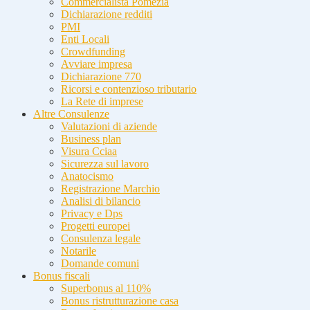
Commercialista Pomezia
Dichiarazione redditi
PMI
Enti Locali
Crowdfunding
Avviare impresa
Dichiarazione 770
Ricorsi e contenzioso tributario
La Rete di imprese
Altre Consulenze
Valutazioni di aziende
Business plan
Visura Cciaa
Sicurezza sul lavoro
Anatocismo
Registrazione Marchio
Analisi di bilancio
Privacy e Dps
Progetti europei
Consulenza legale
Notarile
Domande comuni
Bonus fiscali
Superbonus al 110%
Bonus ristrutturazione casa