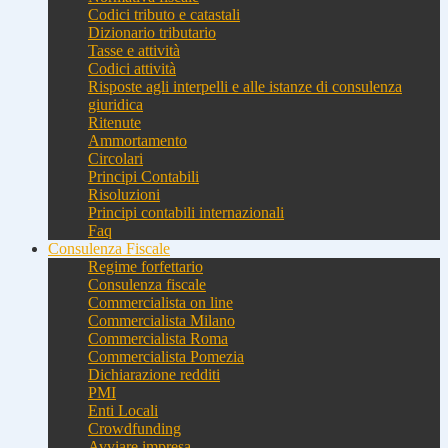
Codici tributo e catastali
Dizionario tributario
Tasse e attività
Codici attività
Risposte agli interpelli e alle istanze di consulenza
giuridica
Ritenute
Ammortamento
Circolari
Principi Contabili
Risoluzioni
Principi contabili internazionali
Faq
Consulenza Fiscale
Regime forfettario
Consulenza fiscale
Commercialista on line
Commercialista Milano
Commercialista Roma
Commercialista Pomezia
Dichiarazione redditi
PMI
Enti Locali
Crowdfunding
Avviare impresa