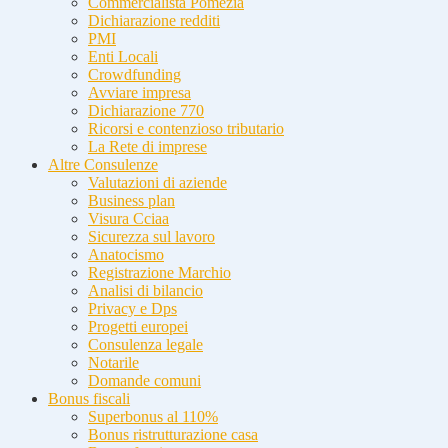
Commercialista Pomezia
Dichiarazione redditi
PMI
Enti Locali
Crowdfunding
Avviare impresa
Dichiarazione 770
Ricorsi e contenzioso tributario
La Rete di imprese
Altre Consulenze
Valutazioni di aziende
Business plan
Visura Cciaa
Sicurezza sul lavoro
Anatocismo
Registrazione Marchio
Analisi di bilancio
Privacy e Dps
Progetti europei
Consulenza legale
Notarile
Domande comuni
Bonus fiscali
Superbonus al 110%
Bonus ristrutturazione casa