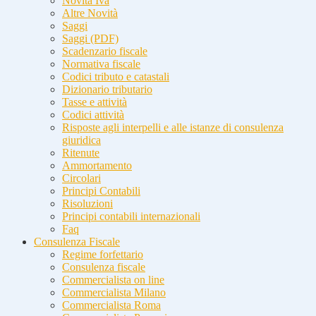
Novità Iva
Altre Novità
Saggi
Saggi (PDF)
Scadenzario fiscale
Normativa fiscale
Codici tributo e catastali
Dizionario tributario
Tasse e attività
Codici attività
Risposte agli interpelli e alle istanze di consulenza
giuridica
Ritenute
Ammortamento
Circolari
Principi Contabili
Risoluzioni
Principi contabili internazionali
Faq
Consulenza Fiscale
Regime forfettario
Consulenza fiscale
Commercialista on line
Commercialista Milano
Commercialista Roma