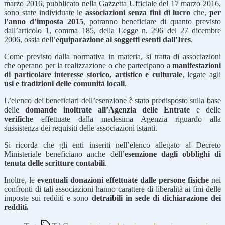
marzo 2016, pubblicato nella Gazzetta Ufficiale del 17 marzo 2016,
sono state individuate le
associazioni senza fini di lucro
che,
per
l’anno d’imposta 2015
, potranno beneficiare di quanto previsto
dall’articolo 1, comma 185, della Legge n. 296 del 27 dicembre
2006, ossia dell’
equiparazione ai soggetti esenti dall’Ires
.
Come previsto dalla normativa in materia, si tratta di associazioni
che operano per la realizzazione o che partecipano a
manifestazioni
di particolare interesse storico, artistico e culturale
, legate agli
usi e tradizioni delle comunità locali
.
L’elenco dei beneficiari dell’esenzione è stato predisposto sulla base
delle
domande inoltrate all’Agenzia delle Entrate
e delle
verifiche
effettuate dalla medesima Agenzia riguardo alla
sussistenza dei requisiti delle associazioni istanti.
Si ricorda che gli enti inseriti nell’elenco allegato al Decreto
Ministeriale beneficiano anche dell’
esenzione dagli obblighi di
tenuta delle scritture contabili
.
Inoltre, le
eventuali donazioni effettuate dalle persone fisiche
nei
confronti di tali associazioni hanno carattere di liberalità ai fini delle
imposte sui redditi e sono
detraibili in sede di dichiarazione dei
redditi.