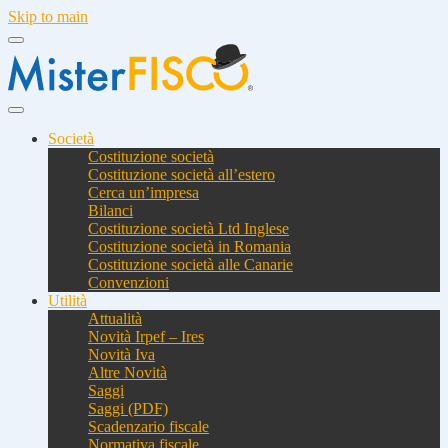
Skip to main
Società
Costituzione società
Costituzione società all’estero
Cerca un’impresa
Bilanci
Costituzione società Ltd Inglese
Costituzione società in Romania
Costituzione società alle Canarie
Convenzioni
Utilità
Attualità
Novità Irpef – Ires
Novità Iva
Altre Novità
Saggi
Saggi (PDF)
Scadenzario fiscale
Normativa fiscale