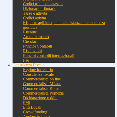
Codici tributo e catastali
Dizionario tributario
Tasse e attività
Codici attività
Risposte agli interpelli e alle istanze di consulenza
giuridica
Ritenute
Ammortamento
Circolari
Principi Contabili
Risoluzioni
Principi contabili internazionali
Faq
Consulenza Fiscale
Regime forfettario
Consulenza fiscale
Commercialista on line
Commercialista Milano
Commercialista Roma
Commercialista Pomezia
Dichiarazione redditi
PMI
Enti Locali
Crowdfunding
Avviare impresa