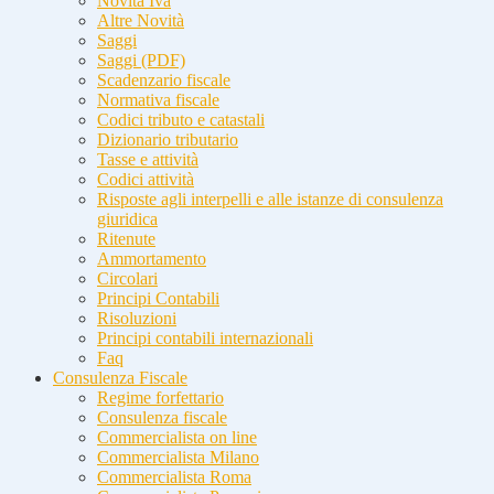
Novità Iva
Altre Novità
Saggi
Saggi (PDF)
Scadenzario fiscale
Normativa fiscale
Codici tributo e catastali
Dizionario tributario
Tasse e attività
Codici attività
Risposte agli interpelli e alle istanze di consulenza
giuridica
Ritenute
Ammortamento
Circolari
Principi Contabili
Risoluzioni
Principi contabili internazionali
Faq
Consulenza Fiscale
Regime forfettario
Consulenza fiscale
Commercialista on line
Commercialista Milano
Commercialista Roma