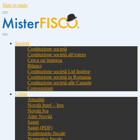
Skip to main
Società
Costituzione società
Costituzione società all’estero
Cerca un’impresa
Bilanci
Costituzione società Ltd Inglese
Costituzione società in Romania
Costituzione società alle Canarie
Convenzioni
Utilità
Attualità
Novità Irpef – Ires
Novità Iva
Altre Novità
Saggi
Saggi (PDF)
Scadenzario fiscale
Normativa fiscale