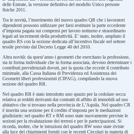
delle Entrate, la versione definitiva del modello Unico persone
fisiche 2011.
Tra le novità, l’inserimento del nuovo quadro QR che i lavoratori
dipendenti possono utilizzare per farsi restituire la parte eccedente
d’imposta pagata sui compensi per lavoro notturno e straordinario
legati ad incrementi della produttività. E’ stato, inoltre, ampliato il
quadro RS con la sezione dedicata all’incentivo fiscale nel settore
tessile previsto dal Decreto Legge 40 del 2010.
Altra novità: da quest’anno i geometri che esercitano la professione,
sia in forma individuale che in forma associata, devono determinare i
contributi previdenziali dovuti, per la quota che eccede il contributo
minimale, alla Cassa Italiana di Previdenza ed Assistenza dei
Geometri liberi professionisti (CIPAG), compilando la nuova
sezione del quadro RR.
Nel quadro RB è stato introdotto uno spazio per la cedolare secca
relativa ai redditi derivanti dai contratti di affitto di immobili ad uso
abitativo che si trovano nella provincia de L’Aquila. Nel quadro CR
è inserita una sezione per il credito d’imposta per le mediazioni
giudiziarie; nel quadro RT e RM sono state nuovamente previste le
sezioni per la rivalutazione dei terreni e per le partecipazioni. Si
ricorda, inoltre, che le istruzioni del quadro RW sono state riviste
alla luce dei chiarimenti forniti con le recenti Circolari in materia di