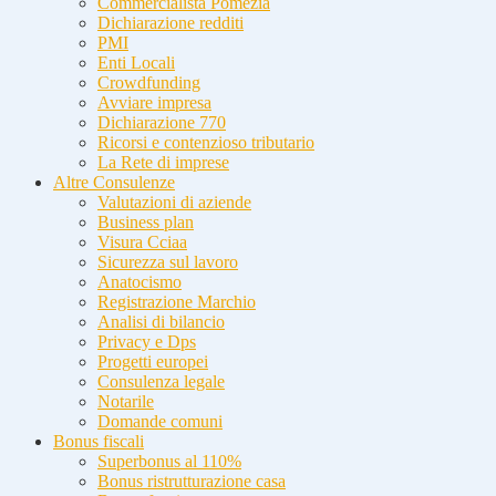
Commercialista Pomezia
Dichiarazione redditi
PMI
Enti Locali
Crowdfunding
Avviare impresa
Dichiarazione 770
Ricorsi e contenzioso tributario
La Rete di imprese
Altre Consulenze
Valutazioni di aziende
Business plan
Visura Cciaa
Sicurezza sul lavoro
Anatocismo
Registrazione Marchio
Analisi di bilancio
Privacy e Dps
Progetti europei
Consulenza legale
Notarile
Domande comuni
Bonus fiscali
Superbonus al 110%
Bonus ristrutturazione casa