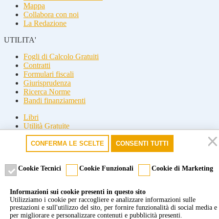
Mappa
Collabora con noi
La Redazione
UTILITA'
Fogli di Calcolo Gratuiti
Contratti
Formulari fiscali
Giurisprudenza
Ricerca Norme
Bandi finanziamenti
Libri
Utilità Gratuite
Guide fiscali
CONFERMA LE SCELTE
CONSENTI TUTTI
Seguici
Seguici
Cookie Tecnici
Cookie Funzionali
Cookie di Marketing
© 2026 Misterfisco. Tutti i diritti sono riservati, è vietata anche la
Informazioni sui cookie presenti in questo sito
riproduzione parziale.
Utilizziamo i cookie per raccogliere e analizzare informazioni sulle
Marchio registrato dello Studio Commercialista Di Michele di Roma
prestazioni e sull'utilizzo del sito, per fornire funzionalità di social media e
e Milano. P.Iva 09277651007 -
Cookie policy
-
Privacy policy
per migliorare e personalizzare contenuti e pubblicità presenti.