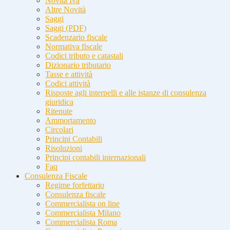
Novità Iva
Altre Novità
Saggi
Saggi (PDF)
Scadenzario fiscale
Normativa fiscale
Codici tributo e catastali
Dizionario tributario
Tasse e attività
Codici attività
Risposte agli interpelli e alle istanze di consulenza
giuridica
Ritenute
Ammortamento
Circolari
Principi Contabili
Risoluzioni
Principi contabili internazionali
Faq
Consulenza Fiscale
Regime forfettario
Consulenza fiscale
Commercialista on line
Commercialista Milano
Commercialista Roma