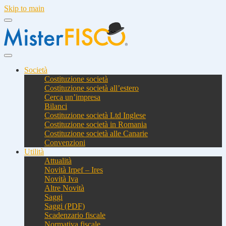
Skip to main
Società
Costituzione società
Costituzione società all’estero
Cerca un’impresa
Bilanci
Costituzione società Ltd Inglese
Costituzione società in Romania
Costituzione società alle Canarie
Convenzioni
Utilità
Attualità
Novità Irpef – Ires
Novità Iva
Altre Novità
Saggi
Saggi (PDF)
Scadenzario fiscale
Normativa fiscale