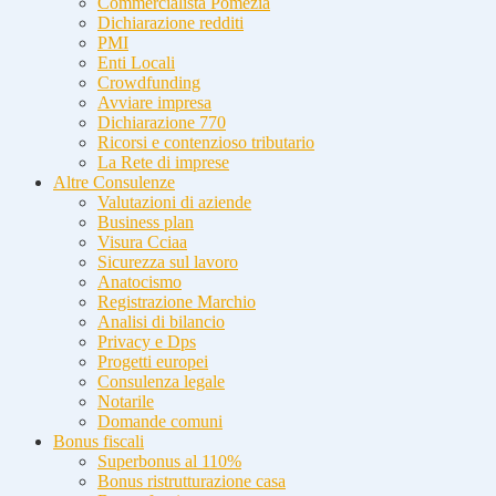
Commercialista Pomezia
Dichiarazione redditi
PMI
Enti Locali
Crowdfunding
Avviare impresa
Dichiarazione 770
Ricorsi e contenzioso tributario
La Rete di imprese
Altre Consulenze
Valutazioni di aziende
Business plan
Visura Cciaa
Sicurezza sul lavoro
Anatocismo
Registrazione Marchio
Analisi di bilancio
Privacy e Dps
Progetti europei
Consulenza legale
Notarile
Domande comuni
Bonus fiscali
Superbonus al 110%
Bonus ristrutturazione casa