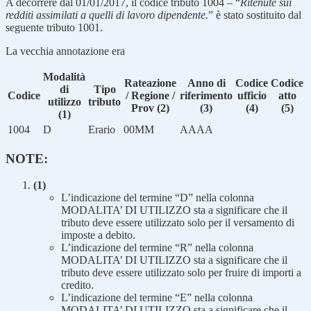
A decorrere dal 01/01/2017, il codice tributo
1004
– “
Ritenute sui
redditi assimilati a quelli di lavoro dipendente.
” è stato sostituito dal
seguente tributo 1001.
La vecchia annotazione era
Modalità
Rateazione
Anno di
Codice
Codice
di
Tipo
Codice
/ Regione /
riferimento
ufficio
atto
utilizzo
tributo
Prov (2)
(3)
(4)
(5)
(1)
1004
D
Erario
00MM
AAAA
NOTE:
(1)
L’indicazione del termine “D” nella colonna
MODALITA’ DI UTILIZZO sta a significare che il
tributo deve essere utilizzato solo per il versamento di
imposte a debito.
L’indicazione del termine “R” nella colonna
MODALITA’ DI UTILIZZO sta a significare che il
tributo deve essere utilizzato solo per fruire di importi a
credito.
L’indicazione del termine “E” nella colonna
MODALITA’ DI UTILIZZO sta a significare che il