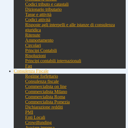
Codici tributo e catastali
Dizionario tributario
Tasse e attività
Codici attività
Risposte agli interpelli e alle istanze di consulenza
giuridica
Ritenute
Ammortamento
Circolari
Principi Contabili
Risoluzioni
Principi contabili internazionali
Faq
Consulenza Fiscale
Regime forfettario
Consulenza fiscale
Commercialista on line
Commercialista Milano
Commercialista Roma
Commercialista Pomezia
Dichiarazione redditi
PMI
Enti Locali
Crowdfunding
Avviare impresa