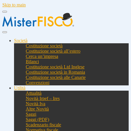
Skip to main
Società
Costituzione società
Costituzione società all’estero
Cerca un’impresa
Bilanci
Costituzione società Ltd Inglese
Costituzione società in Romania
Costituzione società alle Canarie
Convenzioni
Utilità
Attualità
Novità Irpef – Ires
Novità Iva
Altre Novità
Saggi
Saggi (PDF)
Scadenzario fiscale
Normativa fiscale