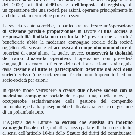
del 2000),
ai fini dell’Ires e dell’imposta di registro,
di
un’operazione che una società per azioni, operante principalmente in
ambito sanitario, vorrebbe porre in essere.
La società istante vorrebbe, in particolare, realizzare
un’operazione
di scissione parziale proporzionale
in favore di
una società a
responsabilità limitata neo costituita
. E’ previsto che la società
beneficiaria abbia la medesima compagine sociale della società
oggetto della scissione ed acquisisca
il compendio immobiliare
di
proprietà di quest’ultima, la quale, invece,
conserverà la titolarità
del ramo d’azienda operativo
. L’operazione non prevederà
conguagli in denaro in favore dei soci. La scissione sarà seguita
dalla
cessione di tutte le partecipazioni detenute dai soci della
società scissa
(due soci-persone fisiche non imprenditori ed un
socio-società per azioni).
In questo modo verrebbero a crearsi
due diverse società con la
medesima compagine sociale
delle quali una, quella nuova, si
occuperebbe esclusivamente della gestione del compendio
immobiliare, e l’altra proseguirebbe l’attività caratteristica di gestione
di un poliambulatorio.
L’Agenzia delle Entrate ha
escluso che sussista un indebito
vantaggio fiscale
e che, quindi, si possa parlare di abuso del diritto,
ai sensi dell’articolo 10-bis dello Statuto dei diritti del contribuente,