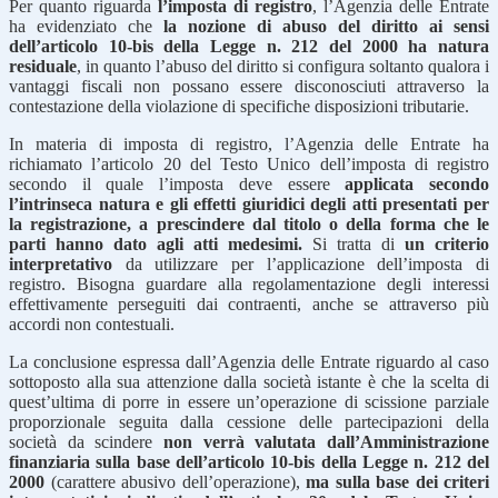
Per quanto riguarda
l’imposta di registro
, l’Agenzia delle Entrate
ha evidenziato che
la nozione di abuso del diritto ai sensi
dell’articolo 10-bis della Legge n. 212 del 2000 ha natura
residuale
, in quanto l’abuso del diritto si configura soltanto qualora i
vantaggi fiscali non possano essere disconosciuti attraverso la
contestazione della violazione di specifiche disposizioni tributarie.
In materia di imposta di registro, l’Agenzia delle Entrate ha
richiamato l’articolo 20 del Testo Unico dell’imposta di registro
secondo il quale l’imposta deve essere
applicata secondo
l’intrinseca natura e gli effetti giuridici degli atti presentati per
la registrazione, a prescindere dal titolo o della forma che le
parti hanno dato agli atti medesimi.
Si tratta di
un criterio
interpretativo
da utilizzare per l’applicazione dell’imposta di
registro. Bisogna guardare alla regolamentazione degli interessi
effettivamente perseguiti dai contraenti, anche se attraverso più
accordi non contestuali.
La conclusione espressa dall’Agenzia delle Entrate riguardo al caso
sottoposto alla sua attenzione dalla società istante è che la scelta di
quest’ultima di porre in essere un’operazione di scissione parziale
proporzionale seguita dalla cessione delle partecipazioni della
società da scindere
non verrà valutata dall’Amministrazione
finanziaria sulla base dell’articolo 10-bis della Legge n. 212 del
2000
(carattere abusivo dell’operazione),
ma sulla base dei criteri