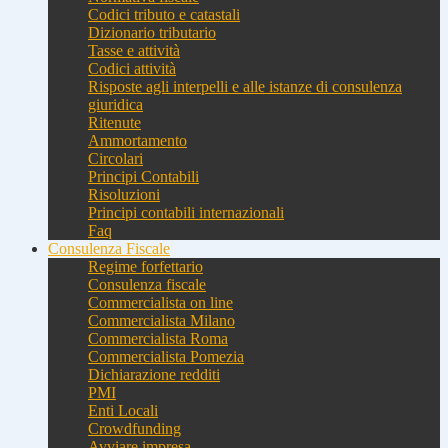
Codici tributo e catastali
Dizionario tributario
Tasse e attività
Codici attività
Risposte agli interpelli e alle istanze di consulenza
giuridica
Ritenute
Ammortamento
Circolari
Principi Contabili
Risoluzioni
Principi contabili internazionali
Faq
Consulenza Fiscale
Regime forfettario
Consulenza fiscale
Commercialista on line
Commercialista Milano
Commercialista Roma
Commercialista Pomezia
Dichiarazione redditi
PMI
Enti Locali
Crowdfunding
Avviare impresa