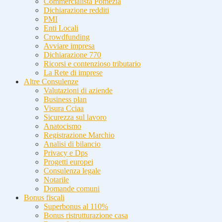
Commercialista Pomezia
Dichiarazione redditi
PMI
Enti Locali
Crowdfunding
Avviare impresa
Dichiarazione 770
Ricorsi e contenzioso tributario
La Rete di imprese
Altre Consulenze
Valutazioni di aziende
Business plan
Visura Cciaa
Sicurezza sul lavoro
Anatocismo
Registrazione Marchio
Analisi di bilancio
Privacy e Dps
Progetti europei
Consulenza legale
Notarile
Domande comuni
Bonus fiscali
Superbonus al 110%
Bonus ristrutturazione casa