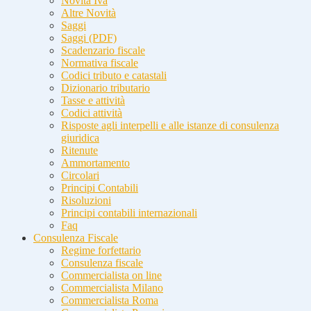
Novità Iva
Altre Novità
Saggi
Saggi (PDF)
Scadenzario fiscale
Normativa fiscale
Codici tributo e catastali
Dizionario tributario
Tasse e attività
Codici attività
Risposte agli interpelli e alle istanze di consulenza
giuridica
Ritenute
Ammortamento
Circolari
Principi Contabili
Risoluzioni
Principi contabili internazionali
Faq
Consulenza Fiscale
Regime forfettario
Consulenza fiscale
Commercialista on line
Commercialista Milano
Commercialista Roma