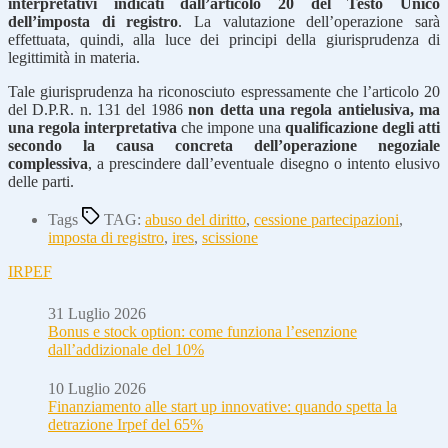
interpretativi indicati dall’articolo 20 del Testo Unico
dell’imposta di registro
. La valutazione dell’operazione sarà
effettuata, quindi, alla luce dei principi della giurisprudenza di
legittimità in materia.
Tale giurisprudenza ha riconosciuto espressamente che l’articolo 20
del D.P.R. n. 131 del 1986
non detta una regola antielusiva, ma
una regola interpretativa
che impone una
qualificazione degli atti
secondo la causa concreta dell’operazione negoziale
complessiva
, a prescindere dall’eventuale disegno o intento elusivo
delle parti.
Tags
TAG:
abuso del diritto
,
cessione partecipazioni
,
imposta di registro
,
ires
,
scissione
IRPEF
31 Luglio 2026
Bonus e stock option: come funziona l’esenzione
dall’addizionale del 10%
10 Luglio 2026
Finanziamento alle start up innovative: quando spetta la
detrazione Irpef del 65%