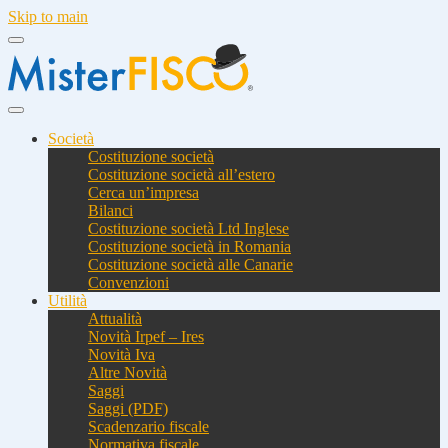
Skip to main
Società
Costituzione società
Costituzione società all’estero
Cerca un’impresa
Bilanci
Costituzione società Ltd Inglese
Costituzione società in Romania
Costituzione società alle Canarie
Convenzioni
Utilità
Attualità
Novità Irpef – Ires
Novità Iva
Altre Novità
Saggi
Saggi (PDF)
Scadenzario fiscale
Normativa fiscale