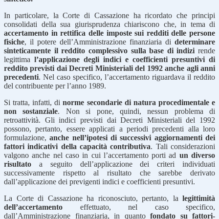
In particolare, la Corte di Cassazione ha ricordato che principi
consolidati della sua giurisprudenza chiariscono che, in tema di
accertamento in rettifica delle imposte sui redditi delle persone
fisiche
, il potere dell’Amministrazione finanziaria di
determinare
sinteticamente il reddito complessivo sulla base di indizi
rende
legittima
l’applicazione degli indici e coefficienti presuntivi di
reddito previsti dai Decreti Ministeriali del 1992 anche agli anni
precedenti
. Nel caso specifico, l’accertamento riguardava il reddito
del contribuente per l’anno 1989.
Si tratta, infatti, di
norme secondarie di natura procedimentale e
non sostanziale
. Non si pone, quindi, nessun problema di
retroattività. Gli indici previsti dai Decreti Ministeriali del 1992
possono, pertanto, essere applicati a periodi precedenti alla loro
formulazione,
anche nell’ipotesi di successivi aggiornamenti dei
fattori indicativi della capacità contributiva
. Tali considerazioni
valgono anche nel caso in cui l’accertamento porti ad
un diverso
risultato
a seguito dell’applicazione dei criteri individuati
successivamente rispetto al risultato che sarebbe derivato
dall’applicazione dei previgenti indici e coefficienti presuntivi.
La Corte di Cassazione ha riconosciuto, pertanto, la
legittimità
dell’accertamento
effettuato, nel caso specifico,
dall’Amministrazione finanziaria, in quanto
fondato su fattori-