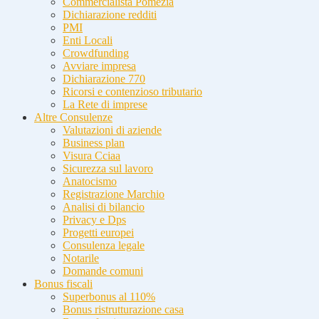
Commercialista Pomezia
Dichiarazione redditi
PMI
Enti Locali
Crowdfunding
Avviare impresa
Dichiarazione 770
Ricorsi e contenzioso tributario
La Rete di imprese
Altre Consulenze
Valutazioni di aziende
Business plan
Visura Cciaa
Sicurezza sul lavoro
Anatocismo
Registrazione Marchio
Analisi di bilancio
Privacy e Dps
Progetti europei
Consulenza legale
Notarile
Domande comuni
Bonus fiscali
Superbonus al 110%
Bonus ristrutturazione casa