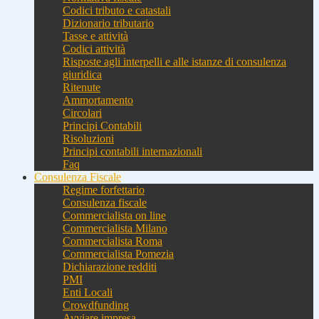
Codici tributo e catastali
Dizionario tributario
Tasse e attività
Codici attività
Risposte agli interpelli e alle istanze di consulenza
giuridica
Ritenute
Ammortamento
Circolari
Principi Contabili
Risoluzioni
Principi contabili internazionali
Faq
Consulenza Fiscale
Regime forfettario
Consulenza fiscale
Commercialista on line
Commercialista Milano
Commercialista Roma
Commercialista Pomezia
Dichiarazione redditi
PMI
Enti Locali
Crowdfunding
Avviare impresa