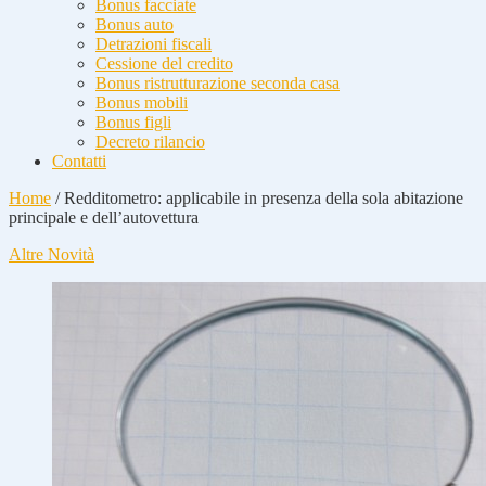
Bonus facciate
Bonus auto
Detrazioni fiscali
Cessione del credito
Bonus ristrutturazione seconda casa
Bonus mobili
Bonus figli
Decreto rilancio
Contatti
Home
/
Redditometro: applicabile in presenza della sola abitazione
principale e dell’autovettura
Altre Novità