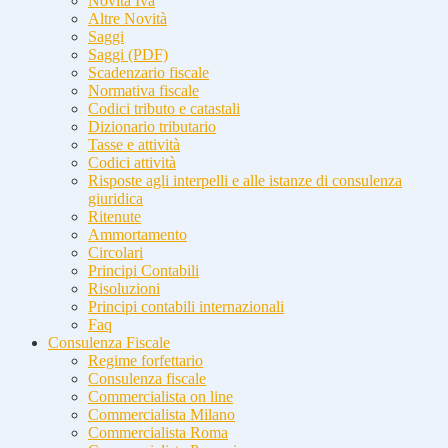
Novità Iva
Altre Novità
Saggi
Saggi (PDF)
Scadenzario fiscale
Normativa fiscale
Codici tributo e catastali
Dizionario tributario
Tasse e attività
Codici attività
Risposte agli interpelli e alle istanze di consulenza
giuridica
Ritenute
Ammortamento
Circolari
Principi Contabili
Risoluzioni
Principi contabili internazionali
Faq
Consulenza Fiscale
Regime forfettario
Consulenza fiscale
Commercialista on line
Commercialista Milano
Commercialista Roma