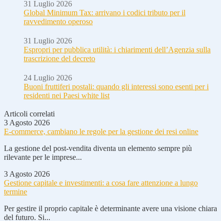
31 Luglio 2026
Global Minimum Tax: arrivano i codici tributo per il
ravvedimento operoso
31 Luglio 2026
Espropri per pubblica utilità: i chiarimenti dell’Agenzia sulla
trascrizione del decreto
24 Luglio 2026
Buoni fruttiferi postali: quando gli interessi sono esenti per i
residenti nei Paesi white list
Articoli correlati
3 Agosto 2026
E-commerce, cambiano le regole per la gestione dei resi online
La gestione del post-vendita diventa un elemento sempre più
rilevante per le imprese...
3 Agosto 2026
Gestione capitale e investimenti: a cosa fare attenzione a lungo
termine
Per gestire il proprio capitale è determinante avere una visione chiara
del futuro. Si...