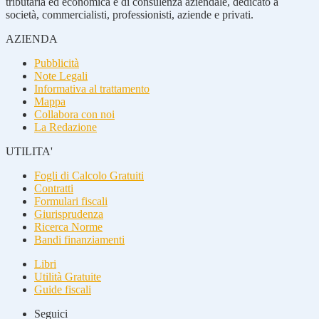
tributaria ed economica e di consulenza aziendale, dedicato a
società, commercialisti, professionisti, aziende e privati.
AZIENDA
Pubblicità
Note Legali
Informativa al trattamento
Mappa
Collabora con noi
La Redazione
UTILITA'
Fogli di Calcolo Gratuiti
Contratti
Formulari fiscali
Giurisprudenza
Ricerca Norme
Bandi finanziamenti
Libri
Utilità Gratuite
Guide fiscali
Seguici