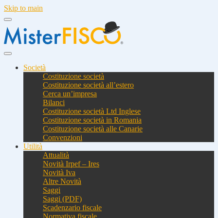
Skip to main
Società
Costituzione società
Costituzione società all’estero
Cerca un’impresa
Bilanci
Costituzione società Ltd Inglese
Costituzione società in Romania
Costituzione società alle Canarie
Convenzioni
Utilità
Attualità
Novità Irpef – Ires
Novità Iva
Altre Novità
Saggi
Saggi (PDF)
Scadenzario fiscale
Normativa fiscale