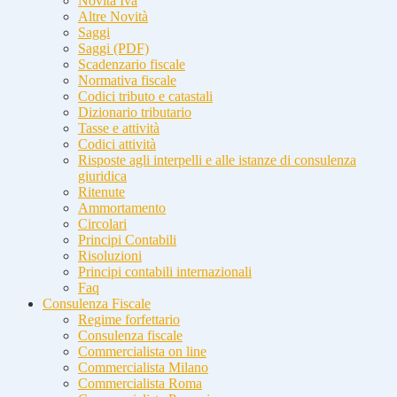
Novità Iva
Altre Novità
Saggi
Saggi (PDF)
Scadenzario fiscale
Normativa fiscale
Codici tributo e catastali
Dizionario tributario
Tasse e attività
Codici attività
Risposte agli interpelli e alle istanze di consulenza
giuridica
Ritenute
Ammortamento
Circolari
Principi Contabili
Risoluzioni
Principi contabili internazionali
Faq
Consulenza Fiscale
Regime forfettario
Consulenza fiscale
Commercialista on line
Commercialista Milano
Commercialista Roma