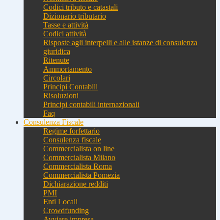
Codici tributo e catastali
Dizionario tributario
Tasse e attività
Codici attività
Risposte agli interpelli e alle istanze di consulenza
giuridica
Ritenute
Ammortamento
Circolari
Principi Contabili
Risoluzioni
Principi contabili internazionali
Faq
Consulenza Fiscale
Regime forfettario
Consulenza fiscale
Commercialista on line
Commercialista Milano
Commercialista Roma
Commercialista Pomezia
Dichiarazione redditi
PMI
Enti Locali
Crowdfunding
Avviare impresa