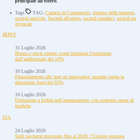
principale all’estero
.
Tags
TAG:
Camera di Commercio
,
registro delle imprese
,
società agricole
,
Società all'estero
,
società semplici
,
società tra
avvocati
IRPEF
31 Luglio 2026
Bonus e stock option: come funziona l’esenzione
dall’addizionale del 10%
10 Luglio 2026
Finanziamento alle start up innovative: quando spetta la
detrazione Irpef del 65%
10 Luglio 2026
Deduzione a forfait nell’autotrasporto: con sostegno spese di
trasferta
IVA
24 Luglio 2026
Split payment prorogato fino al 2029: l’Unione europea