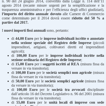
n. 90 del 24 giugno 2014, convertito dalla Legge n. 114 dell’11
agosto 2014 (recante misure urgenti per la semplificazione e la
trasparenza amministrativa e per l’efficienza degli uffici giudiziari),
l’importo del diritto annuale dovuto
alle Camere di Commercio
come determinato per il 2014 dovrà essere
ridotto del 50 % a
partire dal 2017.
I
nuovi importi fissi annuali
sono, pertanto:
di
44,00 Euro
per le
imprese individuali iscritte o annotate
nella sezione speciale del Registro delle Imprese
(piccoli
imprenditori, artigiani, coltivatori diretti ed imprenditori
agricoli);
di
100,00 Euro
per le
imprese individuali iscritte nella
sezione ordinaria del Registro delle Imprese
;
di
15,00 Euro
per i
soggetti iscritti al REA
(misura fissa da
versare in via transitoria);
di
100,00 Euro
per le
società semplici non agricole
(misura
fissa da versare in via transitoria);
di
50,00 Euro
per le
società semplici agricole
(misura fissa
da versare in via transitoria);
di
100,00 Euro
per le
società tra avvocati
disciplinate
dall’articolo 16 del Decreto Legislativo n. 96 del 2001 (misura
fissa da versare in via transitoria);
di
55,00 Euro
per le
unità locali di imprese con sede