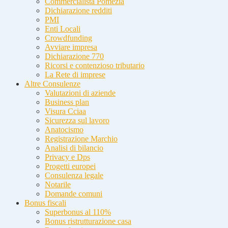
Commercialista Pomezia
Dichiarazione redditi
PMI
Enti Locali
Crowdfunding
Avviare impresa
Dichiarazione 770
Ricorsi e contenzioso tributario
La Rete di imprese
Altre Consulenze
Valutazioni di aziende
Business plan
Visura Cciaa
Sicurezza sul lavoro
Anatocismo
Registrazione Marchio
Analisi di bilancio
Privacy e Dps
Progetti europei
Consulenza legale
Notarile
Domande comuni
Bonus fiscali
Superbonus al 110%
Bonus ristrutturazione casa