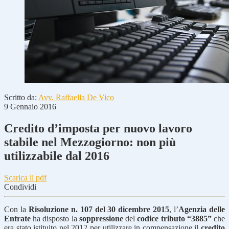
Scritto da:
Avv. Raffaella De Vico
9 Gennaio 2016
Credito d’imposta per nuovo lavoro
stabile nel Mezzogiorno: non più
utilizzabile dal 2016
Scarica il pdf
Condividi
Con la
Risoluzione n. 107 del 30 dicembre 2015
, l’
Agenzia delle
Entrate
ha disposto la
soppressione
del
codice tributo “3885”
che
era stato istituito nel 2012 per utilizzare in compensazione il
credito