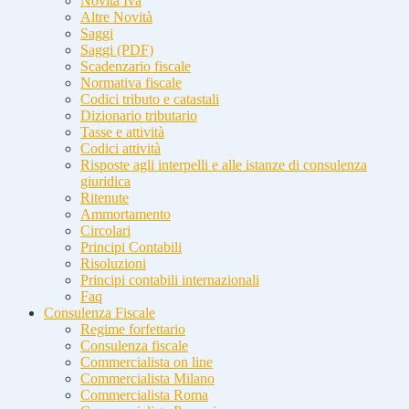
Novità Iva
Altre Novità
Saggi
Saggi (PDF)
Scadenzario fiscale
Normativa fiscale
Codici tributo e catastali
Dizionario tributario
Tasse e attività
Codici attività
Risposte agli interpelli e alle istanze di consulenza
giuridica
Ritenute
Ammortamento
Circolari
Principi Contabili
Risoluzioni
Principi contabili internazionali
Faq
Consulenza Fiscale
Regime forfettario
Consulenza fiscale
Commercialista on line
Commercialista Milano
Commercialista Roma