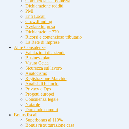
Commercialista Pomezia
Dichiarazione redditi
PMI
Enti Locali
Crowdfunding
Avviare impresa
Dichiarazione 770
Ricorsi e contenzioso tributario
La Rete di imprese
Altre Consulenze
Valutazioni di aziende
Business plan
Visura Cciaa
Sicurezza sul lavoro
Anatocismo
Registrazione Marchio
Analisi di bilancio
Privacy e Dps
Progetti europei
Consulenza legale
Notarile
Domande comuni
Bonus fiscali
Superbonus al 110%
Bonus ristrutturazione casa