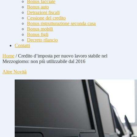
Bonus facciate
Bonus auto
Detrazioni fiscali
Cessione del credito
Bonus ristrutturazione seconda casa
Bonus mobili
Bonus figli
Decreto rilancio
Contatti
Home
/
Credito d’imposta per nuovo lavoro stabile nel
Mezzogiorno: non più utilizzabile dal 2016
Altre Novità