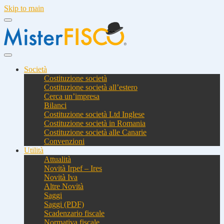
Skip to main
Società
Costituzione società
Costituzione società all’estero
Cerca un’impresa
Bilanci
Costituzione società Ltd Inglese
Costituzione società in Romania
Costituzione società alle Canarie
Convenzioni
Utilità
Attualità
Novità Irpef – Ires
Novità Iva
Altre Novità
Saggi
Saggi (PDF)
Scadenzario fiscale
Normativa fiscale