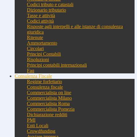
Codici tributo e catastali
Dizionario tributario
Tasse e attività
Codici attività
Risposte agli interpelli e alle istanze di consulenza
giuridica
Ritenute
Ammortamento
Circolari
Principi Contabili
Risoluzioni
Principi contabili internazionali
Faq
Consulenza Fiscale
Regime forfettario
Consulenza fiscale
Commercialista on line
Commercialista Milano
Commercialista Roma
Commercialista Pomezia
Dichiarazione redditi
PMI
Enti Locali
Crowdfunding
Avviare impresa