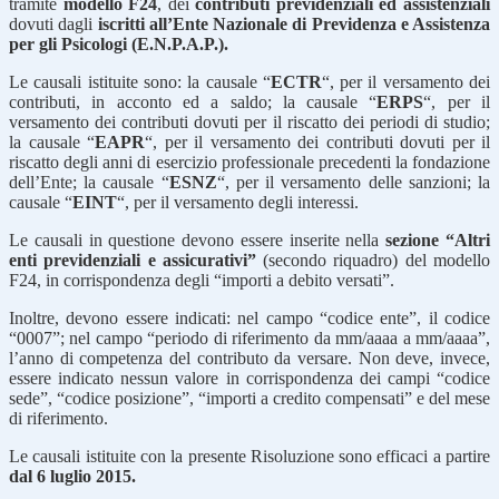
tramite
modello F24
, dei
contributi previdenziali ed assistenziali
dovuti dagli
iscritti all’Ente Nazionale di Previdenza e Assistenza
per gli Psicologi (E.N.P.A.P.).
Le causali istituite sono: la causale “
ECTR
“, per il versamento dei
contributi, in acconto ed a saldo; la causale “
ERPS
“, per il
versamento dei contributi dovuti per il riscatto dei periodi di studio;
la causale “
EAPR
“, per il versamento dei contributi dovuti per il
riscatto degli anni di esercizio professionale precedenti la fondazione
dell’Ente; la causale “
ESNZ
“, per il versamento delle sanzioni; la
causale “
EINT
“, per il versamento degli interessi.
Le causali in questione devono essere inserite nella
sezione “Altri
enti previdenziali e assicurativi”
(secondo riquadro) del modello
F24, in corrispondenza degli “importi a debito versati”.
Inoltre, devono essere indicati: nel campo “codice ente”, il codice
“0007”; nel campo “periodo di riferimento da mm/aaaa a mm/aaaa”,
l’anno di competenza del contributo da versare. Non deve, invece,
essere indicato nessun valore in corrispondenza dei campi “codice
sede”, “codice posizione”, “importi a credito compensati” e del mese
di riferimento.
Le causali istituite con la presente Risoluzione sono efficaci a partire
dal 6 luglio 2015.