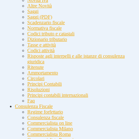
Novità Iva
Altre Novità
Saggi
Saggi (PDF)
Scadenzario fiscale
Normativa fiscale
Codici tributo e catastali
Dizionario tributario
Tasse e attività
Codici attività
Risposte agli interpelli e alle istanze di consulenza
giuridica
Ritenute
Ammortamento
Circolari
Principi Contabili
Risoluzioni
Principi contabili internazionali
Faq
Consulenza Fiscale
Regime forfettario
Consulenza fiscale
Commercialista on line
Commercialista Milano
Commercialista Roma