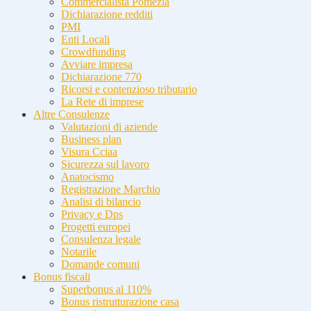
Commercialista Pomezia
Dichiarazione redditi
PMI
Enti Locali
Crowdfunding
Avviare impresa
Dichiarazione 770
Ricorsi e contenzioso tributario
La Rete di imprese
Altre Consulenze
Valutazioni di aziende
Business plan
Visura Cciaa
Sicurezza sul lavoro
Anatocismo
Registrazione Marchio
Analisi di bilancio
Privacy e Dps
Progetti europei
Consulenza legale
Notarile
Domande comuni
Bonus fiscali
Superbonus al 110%
Bonus ristrutturazione casa