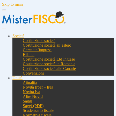
Skip to main
Società
Costituzione società
Costituzione società all’estero
Cerca un’impresa
Bilanci
Costituzione società Ltd Inglese
Costituzione società in Romania
Costituzione società alle Canarie
Convenzioni
Utilità
Attualità
Novità Irpef – Ires
Novità Iva
Altre Novità
Saggi
Saggi (PDF)
Scadenzario fiscale
Normativa fiscale