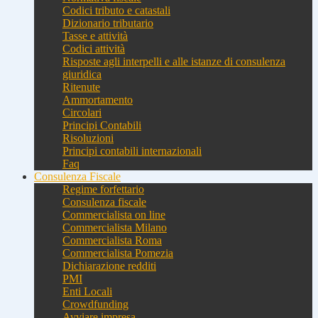
Codici tributo e catastali
Dizionario tributario
Tasse e attività
Codici attività
Risposte agli interpelli e alle istanze di consulenza
giuridica
Ritenute
Ammortamento
Circolari
Principi Contabili
Risoluzioni
Principi contabili internazionali
Faq
Consulenza Fiscale
Regime forfettario
Consulenza fiscale
Commercialista on line
Commercialista Milano
Commercialista Roma
Commercialista Pomezia
Dichiarazione redditi
PMI
Enti Locali
Crowdfunding
Avviare impresa