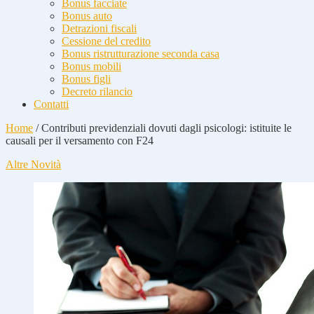
Bonus facciate
Bonus auto
Detrazioni fiscali
Cessione del credito
Bonus ristrutturazione seconda casa
Bonus mobili
Bonus figli
Decreto rilancio
Contatti
Home
/
Contributi previdenziali dovuti dagli psicologi: istituite le
causali per il versamento con F24
Altre Novità