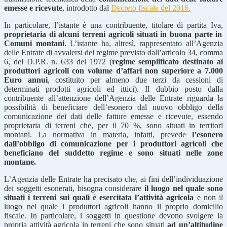
emesse e ricevute
, introdotto dal
Decreto fiscale del 2016.
In particolare, l’istante è una contribuente, titolare di partita Iva,
proprietaria di alcuni terreni agricoli situati in buona parte in
Comuni montani
. L’istante ha, altresì, rappresentato all’Agenzia
delle Entrate di avvalersi del regime previsto dall’articolo 34, comma
6, del D.P.R. n. 633 del 1972 (
regime semplificato destinato ai
produttori agricoli con volume d’affari non superiore a 7.000
Euro annui
, costituito per almeno due terzi da cessioni di
determinati prodotti agricoli ed ittici). Il dubbio posto dalla
contribuente all’attenzione dell’Agenzia delle Entrate riguarda la
possibilità di beneficiare dell’esonero dal nuovo obbligo della
comunicazione dei dati delle fatture emesse e ricevute, essendo
proprietaria di terreni che, per il 70 %, sono situati in territori
montani. La normativa in materia, infatti, prevede
l’esonero
dall’obbligo di comunicazione per i produttori agricoli che
beneficiano del suddetto regime e sono situati nelle zone
montane.
L’Agenzia delle Entrate ha precisato che, ai fini dell’individuazione
dei soggetti esonerati, bisogna considerare
il luogo nel quale sono
situati i terreni sui quali è esercitata l’attività agricola
e non il
luogo nel quale i produttori agricoli hanno il proprio domicilio
fiscale. In particolare, i soggetti in questione devono svolgere la
propria attività agricola in terreni che sono situati
ad un’altitudine