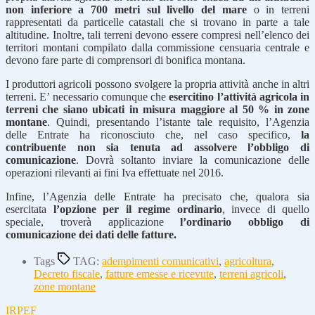
non inferiore a 700 metri sul livello del mare
o in terreni
rappresentati da particelle catastali che si trovano in parte a tale
altitudine. Inoltre, tali terreni devono essere compresi nell’elenco dei
territori montani compilato dalla commissione censuaria centrale e
devono fare parte di comprensori di bonifica montana.
I produttori agricoli possono svolgere la propria attività anche in altri
terreni. E’ necessario comunque che
esercitino l’attività agricola in
terreni che siano ubicati in misura maggiore al 50 % in zone
montane
. Quindi, presentando l’istante tale requisito, l’Agenzia
delle Entrate ha riconosciuto che, nel caso specifico,
la
contribuente non sia tenuta ad assolvere l’obbligo di
comunicazione
. Dovrà soltanto inviare la comunicazione delle
operazioni rilevanti ai fini Iva effettuate nel 2016.
Infine, l’Agenzia delle Entrate ha precisato che, qualora sia
esercitata
l’opzione per il regime ordinario
, invece di quello
speciale, troverà applicazione
l’ordinario obbligo di
comunicazione dei dati delle fatture.
Tags
TAG:
adempimenti comunicativi
,
agricoltura
,
Decreto fiscale
,
fatture emesse e ricevute
,
terreni agricoli
,
zone montane
IRPEF