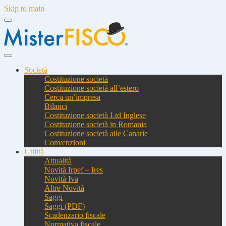
Skip to main
Società
Costituzione società
Costituzione società all’estero
Cerca un’impresa
Bilanci
Costituzione società Ltd Inglese
Costituzione società in Romania
Costituzione società alle Canarie
Convenzioni
Utilità
Attualità
Novità Irpef – Ires
Novità Iva
Altre Novità
Saggi
Saggi (PDF)
Scadenzario fiscale
Normativa fiscale