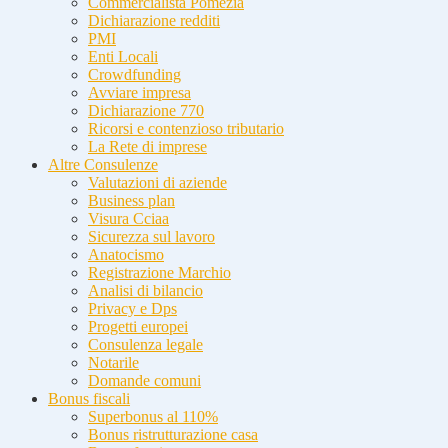
Commercialista Pomezia
Dichiarazione redditi
PMI
Enti Locali
Crowdfunding
Avviare impresa
Dichiarazione 770
Ricorsi e contenzioso tributario
La Rete di imprese
Altre Consulenze
Valutazioni di aziende
Business plan
Visura Cciaa
Sicurezza sul lavoro
Anatocismo
Registrazione Marchio
Analisi di bilancio
Privacy e Dps
Progetti europei
Consulenza legale
Notarile
Domande comuni
Bonus fiscali
Superbonus al 110%
Bonus ristrutturazione casa