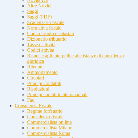
Novità Iva
Altre Novità
Saggi
Saggi (PDF)
Scadenzario fiscale
Normativa fiscale
Codici tributo e catastali
Dizionario tributario
Tasse e attività
Codici attività
Risposte agli interpelli e alle istanze di consulenza
giuridica
Ritenute
Ammortamento
Circolari
Principi Contabili
Risoluzioni
Principi contabili internazionali
Faq
Consulenza Fiscale
Regime forfettario
Consulenza fiscale
Commercialista on line
Commercialista Milano
Commercialista Roma