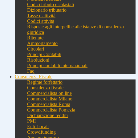
Codici tributo e catastali
Dizionario tributario
Tasse e attività
Codici attività
Risposte agli interpelli e alle istanze di consulenza
giuridica
Ritenute
Ammortamento
Circolari
Principi Contabili
Risoluzioni
Principi contabili internazionali
Faq
Consulenza Fiscale
Regime forfettario
Consulenza fiscale
Commercialista on line
Commercialista Milano
Commercialista Roma
Commercialista Pomezia
Dichiarazione redditi
PMI
Enti Locali
Crowdfunding
Avviare impresa