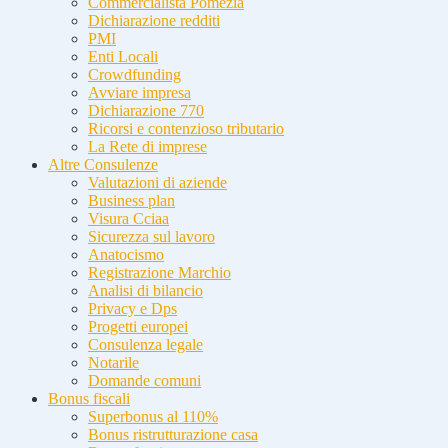
Commercialista Pomezia
Dichiarazione redditi
PMI
Enti Locali
Crowdfunding
Avviare impresa
Dichiarazione 770
Ricorsi e contenzioso tributario
La Rete di imprese
Altre Consulenze
Valutazioni di aziende
Business plan
Visura Cciaa
Sicurezza sul lavoro
Anatocismo
Registrazione Marchio
Analisi di bilancio
Privacy e Dps
Progetti europei
Consulenza legale
Notarile
Domande comuni
Bonus fiscali
Superbonus al 110%
Bonus ristrutturazione casa