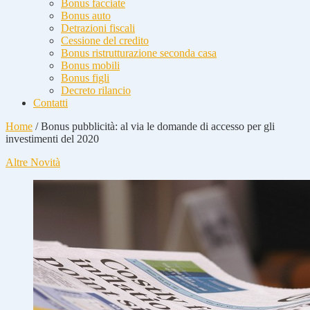
Bonus facciate
Bonus auto
Detrazioni fiscali
Cessione del credito
Bonus ristrutturazione seconda casa
Bonus mobili
Bonus figli
Decreto rilancio
Contatti
Home
/
Bonus pubblicità: al via le domande di accesso per gli
investimenti del 2020
Altre Novità