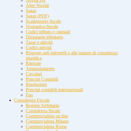
Novità Iva
Altre Novità
Saggi
Saggi (PDF)
Scadenzario fiscale
Normativa fiscale
Codici tributo e catastali
Dizionario tributario
Tasse e attività
Codici attività
Risposte agli interpelli e alle istanze di consulenza
giuridica
Ritenute
Ammortamento
Circolari
Principi Contabili
Risoluzioni
Principi contabili internazionali
Faq
Consulenza Fiscale
Regime forfettario
Consulenza fiscale
Commercialista on line
Commercialista Milano
Commercialista Roma