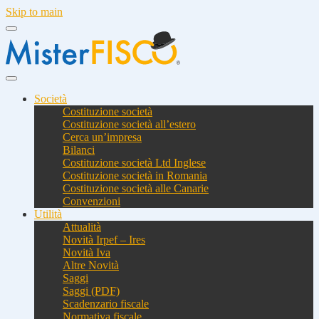
Skip to main
Società
Costituzione società
Costituzione società all’estero
Cerca un’impresa
Bilanci
Costituzione società Ltd Inglese
Costituzione società in Romania
Costituzione società alle Canarie
Convenzioni
Utilità
Attualità
Novità Irpef – Ires
Novità Iva
Altre Novità
Saggi
Saggi (PDF)
Scadenzario fiscale
Normativa fiscale