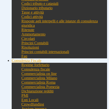
Codici tributo e catastali
Dizionario tributario
Tasse e attività
Codici attività
Risposte agli interpelli e alle istanze di consulenza
giuridica
Ritenute
Ammortamento
Circolari
Principi Contabili
Risoluzioni
Principi contabili internazionali
Faq
Consulenza Fiscale
Regime forfettario
Consulenza fiscale
Commercialista on line
Commercialista Milano
Commercialista Roma
Commercialista Pomezia
Dichiarazione redditi
PMI
Enti Locali
Crowdfunding
Avviare impresa