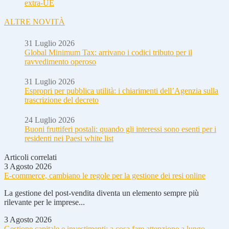
extra-UE
ALTRE NOVITÀ
31 Luglio 2026
Global Minimum Tax: arrivano i codici tributo per il
ravvedimento operoso
31 Luglio 2026
Espropri per pubblica utilità: i chiarimenti dell’Agenzia sulla
trascrizione del decreto
24 Luglio 2026
Buoni fruttiferi postali: quando gli interessi sono esenti per i
residenti nei Paesi white list
Articoli correlati
3 Agosto 2026
E-commerce, cambiano le regole per la gestione dei resi online
La gestione del post-vendita diventa un elemento sempre più
rilevante per le imprese...
3 Agosto 2026
Gestione capitale e investimenti: a cosa fare attenzione a lungo