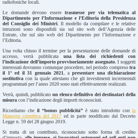
radiofoniche locali.
Le domande devono essere
trasmesse per via telematica al
Dipartimento per l’Informazione e l’Editoria della Presidenza
del Consiglio dei Ministri
. Il modello da compilare e le relative
istruzioni sono disponibili sia sul sito web dell’Agenzia delle
Entrate, che sul sito web del Dipartimento per l’Informazione e
l’Editoria.
Una volta chiuso il termine per la presentazione delle domande di
accesso, verrà pubblicata
una lista dei richiedenti con
l’indicazione dell’importo provvisoriamente assegnato
. I soggetti
interessati dovranno comunque procedere, nel periodo compreso
tra
il 1° ed il 31 gennaio 2021
, a
presentare una dichiarazione
sostitutiva
con la quale attestano che gli investimenti incrementali
programmati per l’anno 2020 sono stati effettivamente realizzati.
Verrà, quindi, pubblicato
un elenco definitivo dei destinatari della
misura
con l’indicazione degli importi riconosciuti.
Ricordiamo che
il “bonus pubblicità”
è stato introdotto con
la
Manovra correttiva del 2017
ed in parte modificato dal Decreto
Legge n. 59 del 28 giugno 2019.
Si tratta di un contributo, riconosciuto sotto forma di credito
d’imposta,
alle imprese, ai lavoratori autonomi ed agli enti non