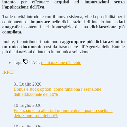
intento
per effettuare
acquisti ed importazioni senza
l’applicazione dell’Iva.
Tra le novità introdotte con il nuovo sistema, vi è la possibilità per i
contribuenti di
importare
nelle dichiarazioni di intento tutti i
dati
anagrafici
contenuti nel frontespizio di una
dichiarazione già
compilata.
Inoltre, i contribuenti potranno
raggruppare più dichiarazioni in
un unico documento
così da trasmettere all’Agenzia delle Entrate
più dichiarazioni di intento in un’unica soluzione.
Tags
TAG:
dichiarazione d'intento
IRPEF
31 Luglio 2026
Bonus e stock option: come funziona l’esenzione
dall’addizionale del 10%
10 Luglio 2026
Finanziamento alle start up innovative: quando spetta la
detrazione Irpef del 65%
10 Luglio 2026