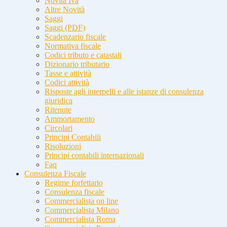
Novità Iva
Altre Novità
Saggi
Saggi (PDF)
Scadenzario fiscale
Normativa fiscale
Codici tributo e catastali
Dizionario tributario
Tasse e attività
Codici attività
Risposte agli interpelli e alle istanze di consulenza
giuridica
Ritenute
Ammortamento
Circolari
Principi Contabili
Risoluzioni
Principi contabili internazionali
Faq
Consulenza Fiscale
Regime forfettario
Consulenza fiscale
Commercialista on line
Commercialista Milano
Commercialista Roma