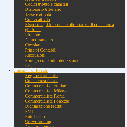
Codici tributo e catastali
Dizionario tributario
Tasse e attività
Codici attività
Risposte agli interpelli e alle istanze di consulenza
giuridica
Ritenute
Ammortamento
Circolari
Principi Contabili
Risoluzioni
Principi contabili internazionali
Faq
Consulenza Fiscale
Regime forfettario
Consulenza fiscale
Commercialista on line
Commercialista Milano
Commercialista Roma
Commercialista Pomezia
Dichiarazione redditi
PMI
Enti Locali
Crowdfunding
Avviare impresa