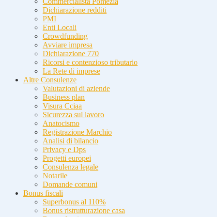
Commercialista Pomezia
Dichiarazione redditi
PMI
Enti Locali
Crowdfunding
Avviare impresa
Dichiarazione 770
Ricorsi e contenzioso tributario
La Rete di imprese
Altre Consulenze
Valutazioni di aziende
Business plan
Visura Cciaa
Sicurezza sul lavoro
Anatocismo
Registrazione Marchio
Analisi di bilancio
Privacy e Dps
Progetti europei
Consulenza legale
Notarile
Domande comuni
Bonus fiscali
Superbonus al 110%
Bonus ristrutturazione casa