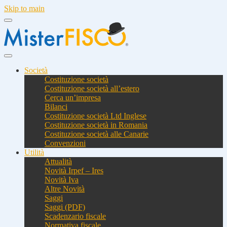
Skip to main
Società
Costituzione società
Costituzione società all’estero
Cerca un’impresa
Bilanci
Costituzione società Ltd Inglese
Costituzione società in Romania
Costituzione società alle Canarie
Convenzioni
Utilità
Attualità
Novità Irpef – Ires
Novità Iva
Altre Novità
Saggi
Saggi (PDF)
Scadenzario fiscale
Normativa fiscale