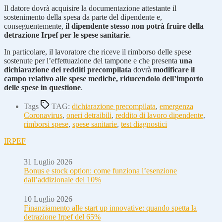
Il datore dovrà acquisire la documentazione attestante il
sostenimento della spesa da parte del dipendente e,
conseguentemente,
il dipendente stesso non potrà fruire della
detrazione Irpef per le spese sanitarie
.
In particolare, il lavoratore che riceve il rimborso delle spese
sostenute per l’effettuazione del tampone e che presenta
una
dichiarazione dei redditi precompilata
dovrà
modificare il
campo relativo alle spese mediche, riducendolo dell’importo
delle spese in questione
.
Tags
TAG:
dichiarazione precompilata
,
emergenza
Coronavirus
,
oneri detraibili
,
reddito di lavoro dipendente
,
rimborsi spese
,
spese sanitarie
,
test diagnostici
IRPEF
31 Luglio 2026
Bonus e stock option: come funziona l’esenzione
dall’addizionale del 10%
10 Luglio 2026
Finanziamento alle start up innovative: quando spetta la
detrazione Irpef del 65%