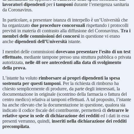
lavoratori dipendenti
per
i tamponi
durante l’emergenza sanitaria
da Coronavirus.
In particolare, a presentare istanza di interpello è un’Università che
ha organizzato
due procedure concorsuali
rispettando i protocolli
previsti in materia di contrasto alla diffusione del Coronavirus.
Tra i
membri delle commissioni dei concorsi
in questione vi erano
anche
dipendenti dell’Università
istante.
I membri delle commissioni
dovevano presentare l’esito di un test
effettuato
, mediante tampone presso una struttura pubblica o privata
autorizzata,
nelle 48 ore antecedenti alla data di svolgimento
della prova.
L’istante ha voluto
rimborsare ai propri dipendenti la spesa
sostenuta per questi tamponi
. Per la richiesta di rimborso ha
chiesto semplicemente di produrre, da parte degli interessati, la
documentazione in originale (scontrino della farmacia o fattura del
centro medico) relativa ai tamponi effettuati. A tal proposito, l’istante
ha anche rilevato che la documentazione in questione, qualora sia
indicato il codice fiscale del contribuente, permetterà di
detrarre le
relative spese in sede di dichiarazione dei redditi
ed i dati in essa
presenti verranno, quindi,
inseriti nella dichiarazione dei redditi
precompilata
.