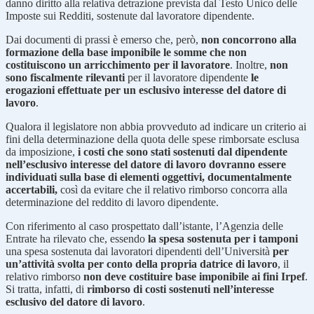
danno diritto alla relativa detrazione prevista dal Testo Unico delle
Imposte sui Redditi, sostenute dal lavoratore dipendente.
Dai documenti di prassi è emerso che, però,
non concorrono alla
formazione della base imponibile le somme che non
costituiscono un arricchimento per il lavoratore
. Inoltre,
non
sono fiscalmente rilevanti
per il lavoratore dipendente
le
erogazioni effettuate per un esclusivo interesse del datore di
lavoro
.
Qualora il legislatore non abbia provveduto ad indicare un criterio ai
fini della determinazione della quota delle spese rimborsate esclusa
da imposizione,
i costi che sono stati sostenuti dal dipendente
nell’esclusivo interesse del datore di lavoro dovranno essere
individuati sulla base di elementi oggettivi, documentalmente
accertabili,
così da evitare che il relativo rimborso concorra alla
determinazione del reddito di lavoro dipendente.
Con riferimento al caso prospettato dall’istante, l’Agenzia delle
Entrate ha rilevato che, essendo
la spesa sostenuta per i tamponi
una spesa sostenuta dai lavoratori dipendenti dell’Università
per
un’attività svolta per conto della propria datrice di lavoro
, il
relativo rimborso
non deve costituire base imponibile ai fini Irpef
.
Si tratta, infatti, di
rimborso di costi sostenuti nell’interesse
esclusivo del datore di lavoro
.