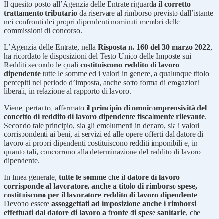
Il quesito posto all’Agenzia delle Entrate riguarda
il corretto
trattamento tributario
da riservare al rimborso previsto dall’istante
nei confronti dei propri dipendenti nominati membri delle
commissioni di concorso.
L’Agenzia delle Entrate, nella
Risposta n. 160 del 30 marzo 2022
,
ha ricordato le disposizioni del Testo Unico delle Imposte sui
Redditi secondo le quali
costituiscono reddito di lavoro
dipendente
tutte le somme ed i valori in genere, a qualunque titolo
percepiti nel periodo d’imposta, anche sotto forma di erogazioni
liberali, in relazione al rapporto di lavoro.
Viene, pertanto, affermato
il principio di omnicomprensività del
concetto di reddito di lavoro dipendente fiscalmente rilevante
.
Secondo tale principio, sia gli emolumenti in denaro, sia i valori
corrispondenti ai beni, ai servizi ed alle opere offerti dal datore di
lavoro ai propri dipendenti costituiscono redditi imponibili e, in
quanto tali, concorrono alla determinazione del reddito di lavoro
dipendente.
In linea generale,
tutte le somme che il datore di lavoro
corrisponde al lavoratore, anche a titolo di rimborso spese,
costituiscono per il lavoratore reddito di lavoro dipendente
.
Devono essere
assoggettati ad imposizione anche i rimborsi
effettuati dal datore di lavoro a fronte di spese sanitarie
, che