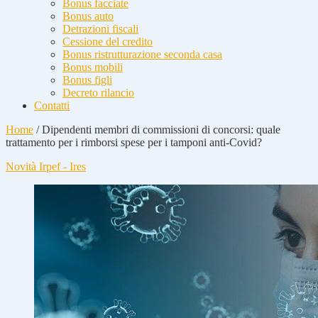
Bonus facciate
Bonus auto
Detrazioni fiscali
Cessione del credito
Bonus ristrutturazione seconda casa
Bonus mobili
Bonus figli
Decreto rilancio
Contatti
Home
/
Dipendenti membri di commissioni di concorsi: quale
trattamento per i rimborsi spese per i tamponi anti-Covid?
Novità Irpef - Ires