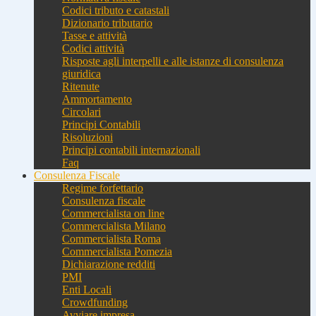
Codici tributo e catastali
Dizionario tributario
Tasse e attività
Codici attività
Risposte agli interpelli e alle istanze di consulenza
giuridica
Ritenute
Ammortamento
Circolari
Principi Contabili
Risoluzioni
Principi contabili internazionali
Faq
Consulenza Fiscale
Regime forfettario
Consulenza fiscale
Commercialista on line
Commercialista Milano
Commercialista Roma
Commercialista Pomezia
Dichiarazione redditi
PMI
Enti Locali
Crowdfunding
Avviare impresa