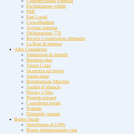
Commercialista Pomezia
Dichiarazione redditi
PMI
Enti Locali
Crowdfunding
Avviare impresa
Dichiarazione 770
Ricorsi e contenzioso tributario
La Rete di imprese
Altre Consulenze
Valutazioni di aziende
Business plan
Visura Cciaa
Sicurezza sul lavoro
Anatocismo
Registrazione Marchio
Analisi di bilancio
Privacy e Dps
Progetti europei
Consulenza legale
Notarile
Domande comuni
Bonus fiscali
Superbonus al 110%
Bonus ristrutturazione casa