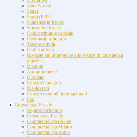
Novità Iva
Altre Novità
Saggi
Saggi (PDF)
Scadenzario fiscale
Normativa fiscale
Codici tributo e catastali
Dizionario tributario
Tasse e attività
Codici attività
Risposte agli interpelli e alle istanze di consulenza
giuridica
Ritenute
Ammortamento
Circolari
Principi Contabili
Risoluzioni
Principi contabili internazionali
Faq
Consulenza Fiscale
Regime forfettario
Consulenza fiscale
Commercialista on line
Commercialista Milano
Commercialista Roma