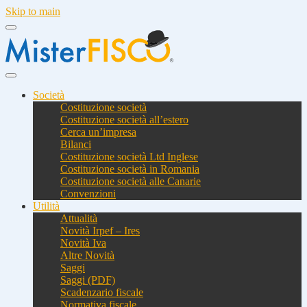
Skip to main
Società
Costituzione società
Costituzione società all’estero
Cerca un’impresa
Bilanci
Costituzione società Ltd Inglese
Costituzione società in Romania
Costituzione società alle Canarie
Convenzioni
Utilità
Attualità
Novità Irpef – Ires
Novità Iva
Altre Novità
Saggi
Saggi (PDF)
Scadenzario fiscale
Normativa fiscale