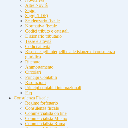
Novità Iva
Altre Novità
Saggi
Saggi (PDF)
Scadenzario fiscale
Normativa fiscale
Codici tributo e catastali
Dizionario tributario
Tasse e attività
Codici attività
Risposte agli interpelli e alle istanze di consulenza
giuridica
Ritenute
Ammortamento
Circolari
Principi Contabili
Risoluzioni
Principi contabili internazionali
Faq
Consulenza Fiscale
Regime forfettario
Consulenza fiscale
Commercialista on line
Commercialista Milano
Commercialista Roma