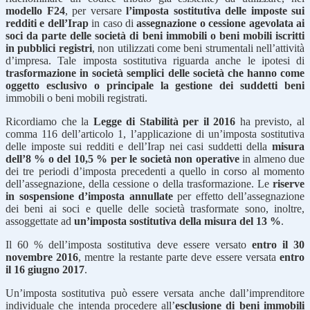
modello F24
, per versare
l’imposta sostitutiva delle imposte sui
redditi e dell’Irap
in caso di
assegnazione o cessione agevolata ai
soci da parte delle società di beni immobili o beni mobili iscritti
in pubblici registri
, non utilizzati come beni strumentali nell’attività
d’impresa. Tale imposta sostitutiva riguarda anche le ipotesi di
trasformazione in società semplici delle società che hanno come
oggetto esclusivo o principale la gestione dei suddetti beni
immobili o beni mobili registrati.
Ricordiamo che la
Legge di Stabilità per il 2016
ha previsto, al
comma 116 dell’articolo 1, l’applicazione di un’imposta sostitutiva
delle imposte sui redditi e dell’Irap nei casi suddetti della
misura
dell’8 % o del 10,5 % per le società non operative
in almeno due
dei tre periodi d’imposta precedenti a quello in corso al momento
dell’assegnazione, della cessione o della trasformazione. Le
riserve
in sospensione d’imposta annullate
per effetto dell’assegnazione
dei beni ai soci e quelle delle società trasformate sono, inoltre,
assoggettate ad
un’imposta sostitutiva della misura del 13 %
.
Il 60 % dell’imposta sostitutiva deve essere versato
entro il 30
novembre 2016
, mentre la restante parte deve essere versata
entro
il 16 giugno 2017
.
Un’imposta sostitutiva può essere versata anche dall’imprenditore
individuale che intenda procedere all’
esclusione di beni immobili