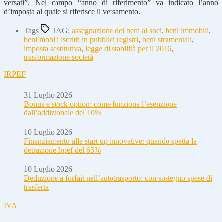
versati”. Nel campo “anno di riferimento” va indicato l’anno
d’imposta al quale si riferisce il versamento.
Tags
TAG:
assegnazione dei beni ai soci
,
beni immobili
,
beni mobili iscritti in pubblici registri
,
beni strumentali
,
imposta sostitutiva
,
legge di stabilità per il 2016
,
trasformazione società
IRPEF
31 Luglio 2026
Bonus e stock option: come funziona l’esenzione
dall’addizionale del 10%
10 Luglio 2026
Finanziamento alle start up innovative: quando spetta la
detrazione Irpef del 65%
10 Luglio 2026
Deduzione a forfait nell’autotrasporto: con sostegno spese di
trasferta
IVA