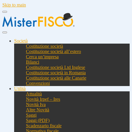
Skip to main
Società
Costituzione società
Costituzione società all’estero
Cerca un’impresa
Bilanci
Costituzione società Ltd Inglese
Costituzione società in Romania
Costituzione società alle Canarie
Convenzioni
Utilità
Attualità
Novità Irpef – Ires
Novità Iva
Altre Novità
Saggi
Saggi (PDF)
Scadenzario fiscale
Normativa fiscale