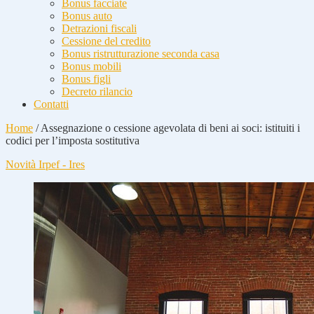
Bonus facciate
Bonus auto
Detrazioni fiscali
Cessione del credito
Bonus ristrutturazione seconda casa
Bonus mobili
Bonus figli
Decreto rilancio
Contatti
Home
/
Assegnazione o cessione agevolata di beni ai soci: istituiti i
codici per l’imposta sostitutiva
Novità Irpef - Ires