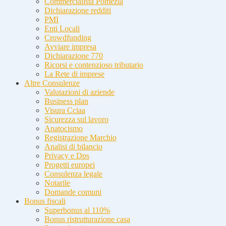
Commercialista Pomezia
Dichiarazione redditi
PMI
Enti Locali
Crowdfunding
Avviare impresa
Dichiarazione 770
Ricorsi e contenzioso tributario
La Rete di imprese
Altre Consulenze
Valutazioni di aziende
Business plan
Visura Cciaa
Sicurezza sul lavoro
Anatocismo
Registrazione Marchio
Analisi di bilancio
Privacy e Dps
Progetti europei
Consulenza legale
Notarile
Domande comuni
Bonus fiscali
Superbonus al 110%
Bonus ristrutturazione casa