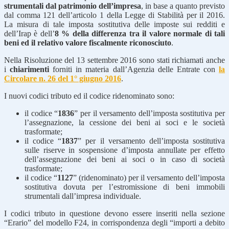
strumentali dal patrimonio dell’impresa
, in base a quanto previsto
dal comma 121 dell’articolo 1 della Legge di Stabilità per il 2016.
La misura di tale imposta sostitutiva delle imposte sui redditi e
dell’Irap è dell’
8 % della differenza tra il valore normale di tali
beni ed il relativo valore fiscalmente riconosciuto
.
Nella Risoluzione del 13 settembre 2016 sono stati richiamati anche
i
chiarimenti
forniti in materia dall’Agenzia delle Entrate con
la
Circolare n. 26 del 1° giugno 2016
.
I nuovi codici tributo ed il codice ridenominato sono:
il codice “
1836
” per il versamento dell’imposta sostitutiva per
l’assegnazione, la cessione dei beni ai soci e le società
trasformate;
il codice “
1837
” per il versamento dell’imposta sostitutiva
sulle riserve in sospensione d’imposta annullate per effetto
dell’assegnazione dei beni ai soci o in caso di società
trasformate;
il codice “
1127
” (ridenominato) per il versamento dell’imposta
sostitutiva dovuta per l’estromissione di beni immobili
strumentali dall’impresa individuale.
I codici tributo in questione devono essere inseriti nella sezione
“Erario” del modello F24, in corrispondenza degli “importi a debito