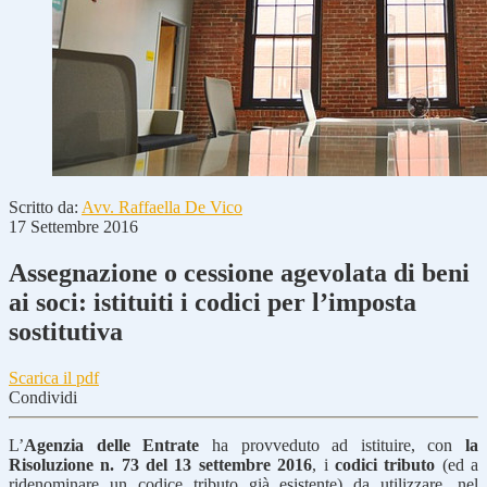
Scritto da:
Avv. Raffaella De Vico
17 Settembre 2016
Assegnazione o cessione agevolata di beni
ai soci: istituiti i codici per l’imposta
sostitutiva
Scarica il pdf
Condividi
L’
Agenzia delle Entrate
ha provveduto ad istituire, con
la
Risoluzione n. 73 del 13 settembre 2016
, i
codici tributo
(ed a
ridenominare un codice tributo già esistente) da utilizzare, nel