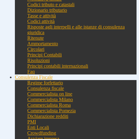
Codici tributo e catastali
Dizionario tributario
Tasse e attività
Codici attività
Risposte agli interpelli e alle istanze di consulenza
giuridica
Ritenute
Ammortamento
Circolari
Principi Contabili
Risoluzioni
Principi contabili internazionali
Faq
Consulenza Fiscale
Regime forfettario
Consulenza fiscale
Commercialista on line
Commercialista Milano
Commercialista Roma
Commercialista Pomezia
Dichiarazione redditi
PMI
Enti Locali
Crowdfunding
Avviare impresa