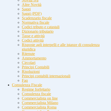
Novità Iva
Altre Novità
Saggi
Saggi (PDF)
Scadenzario fiscale
Normativa fiscale
Codici tributo e catastali
Dizionario tributario
Tasse e attività
Codici attività
Risposte agli interpelli e alle istanze di consulenza
giuridica
Ritenute
Ammortamento
Circolari
Principi Contabili
Risoluzioni
Principi contabili internazionali
Faq
Consulenza Fiscale
Regime forfettario
Consulenza fiscale
Commercialista on line
Commercialista Milano
Commercialista Roma