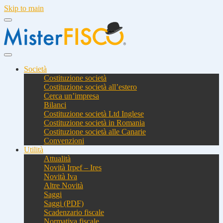
Skip to main
Società
Costituzione società
Costituzione società all’estero
Cerca un’impresa
Bilanci
Costituzione società Ltd Inglese
Costituzione società in Romania
Costituzione società alle Canarie
Convenzioni
Utilità
Attualità
Novità Irpef – Ires
Novità Iva
Altre Novità
Saggi
Saggi (PDF)
Scadenzario fiscale
Normativa fiscale