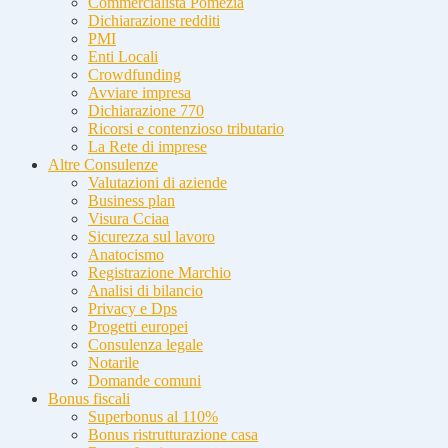
Commercialista Pomezia
Dichiarazione redditi
PMI
Enti Locali
Crowdfunding
Avviare impresa
Dichiarazione 770
Ricorsi e contenzioso tributario
La Rete di imprese
Altre Consulenze
Valutazioni di aziende
Business plan
Visura Cciaa
Sicurezza sul lavoro
Anatocismo
Registrazione Marchio
Analisi di bilancio
Privacy e Dps
Progetti europei
Consulenza legale
Notarile
Domande comuni
Bonus fiscali
Superbonus al 110%
Bonus ristrutturazione casa