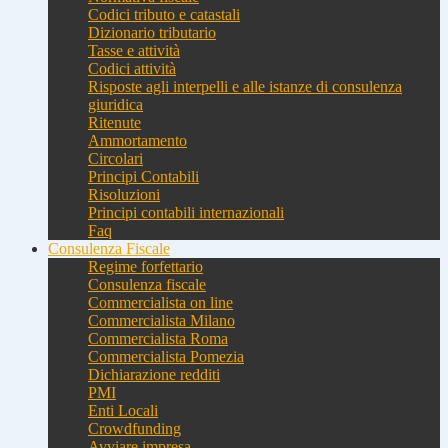
Codici tributo e catastali
Dizionario tributario
Tasse e attività
Codici attività
Risposte agli interpelli e alle istanze di consulenza
giuridica
Ritenute
Ammortamento
Circolari
Principi Contabili
Risoluzioni
Principi contabili internazionali
Faq
Consulenza Fiscale
Regime forfettario
Consulenza fiscale
Commercialista on line
Commercialista Milano
Commercialista Roma
Commercialista Pomezia
Dichiarazione redditi
PMI
Enti Locali
Crowdfunding
Avviare impresa