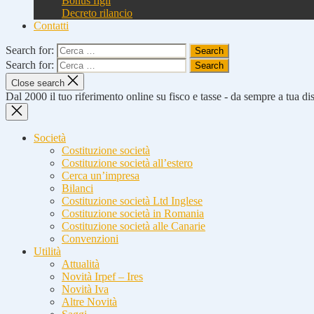
Bonus figli
Decreto rilancio
Contatti
Search for:
Search for:
Close search
Dal 2000 il tuo riferimento online su fisco e tasse - da sempre a tua d
Società
Costituzione società
Costituzione società all’estero
Cerca un’impresa
Bilanci
Costituzione società Ltd Inglese
Costituzione società in Romania
Costituzione società alle Canarie
Convenzioni
Utilità
Attualità
Novità Irpef – Ires
Novità Iva
Altre Novità