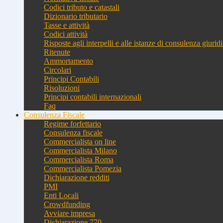
Codici tributo e catastali
Dizionario tributario
Tasse e attività
Codici attività
Risposte agli interpelli e alle istanze di consulenza giurid
Ritenute
Ammortamento
Circolari
Principi Contabili
Risoluzioni
Principi contabili internazionali
Faq
Consulenza Fiscale
Regime forfettario
Consulenza fiscale
Commercialista on line
Commercialista Milano
Commercialista Roma
Commercialista Pomezia
Dichiarazione redditi
PMI
Enti Locali
Crowdfunding
Avviare impresa
Dichiarazione 770