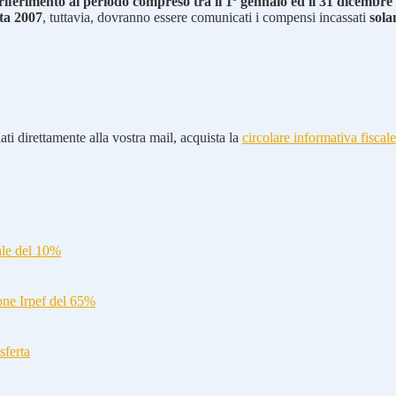
n riferimento al periodo compreso tra il 1º gennaio ed il 31 dicembr
ta 2007
, tuttavia, dovranno essere comunicati i compensi incassati
sola
ti direttamente alla vostra mail, acquista la
circolare informativa fiscale
ale del 10%
ione Irpef del 65%
sferta