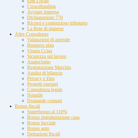
Enti Locali
Crowdfunding
Avviare impresa
Dichiarazione 770
Ricorsi e contenzioso tributario
La Rete di imprese
Altre Consulenze
Valutazioni di aziende
Business plan
Visura Cciaa
Sicurezza sul lavoro
Anatocismo
Registrazione Marchio
Analisi di bilancio
Privacy e Dps
Progetti europei
Consulenza legale
Notarile
Domande comuni
Bonus fiscali
Superbonus al 110%
Bonus ristrutturazione casa
Bonus facciate
Bonus auto
Detrazioni fiscali