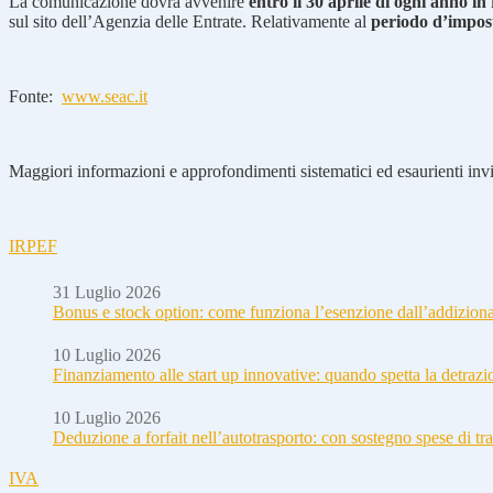
La comunicazione dovrà avvenire
entro il 30 aprile di ogni anno i
sul sito dell’Agenzia delle Entrate. Relativamente al
periodo d’impos
Fonte:
www.seac.it
Maggiori informazioni e approfondimenti sistematici ed esaurienti invia
IRPEF
31 Luglio 2026
Bonus e stock option: come funziona l’esenzione dall’addizion
10 Luglio 2026
Finanziamento alle start up innovative: quando spetta la detraz
10 Luglio 2026
Deduzione a forfait nell’autotrasporto: con sostegno spese di tra
IVA