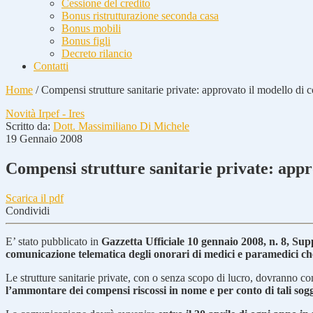
Cessione del credito
Bonus ristrutturazione seconda casa
Bonus mobili
Bonus figli
Decreto rilancio
Contatti
Home
/
Compensi strutture sanitarie private: approvato il modello di
Novità Irpef - Ires
Scritto da:
Dott. Massimiliano Di Michele
19 Gennaio 2008
Compensi strutture sanitarie private: app
Scarica il pdf
Condividi
E’ stato pubblicato in
Gazzetta Ufficiale 10 gennaio 2008, n. 8, Su
comunicazione telematica degli onorari di medici e paramedici che
Le strutture sanitarie private, con o senza scopo di lucro, dovranno co
l’ammontare dei compensi riscossi in nome e per conto di tali sogg