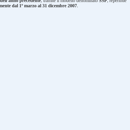
e dell’anno precedente
, tramite il modello denominato
SSP
, reperibile
mente dal 1º marzo al 31 dicembre 2007
.