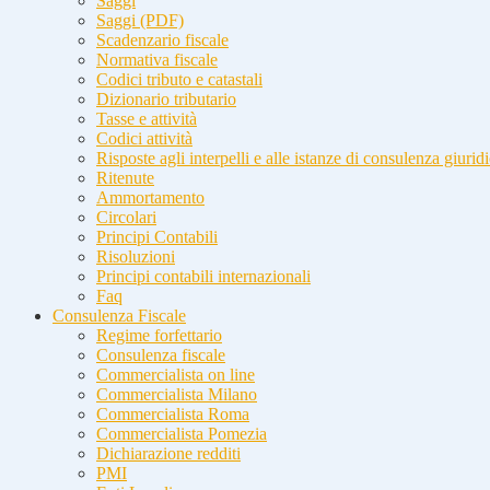
Saggi
Saggi (PDF)
Scadenzario fiscale
Normativa fiscale
Codici tributo e catastali
Dizionario tributario
Tasse e attività
Codici attività
Risposte agli interpelli e alle istanze di consulenza giurid
Ritenute
Ammortamento
Circolari
Principi Contabili
Risoluzioni
Principi contabili internazionali
Faq
Consulenza Fiscale
Regime forfettario
Consulenza fiscale
Commercialista on line
Commercialista Milano
Commercialista Roma
Commercialista Pomezia
Dichiarazione redditi
PMI