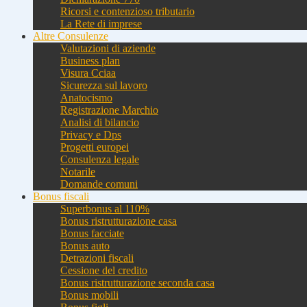
Ricorsi e contenzioso tributario
La Rete di imprese
Altre Consulenze
Valutazioni di aziende
Business plan
Visura Cciaa
Sicurezza sul lavoro
Anatocismo
Registrazione Marchio
Analisi di bilancio
Privacy e Dps
Progetti europei
Consulenza legale
Notarile
Domande comuni
Bonus fiscali
Superbonus al 110%
Bonus ristrutturazione casa
Bonus facciate
Bonus auto
Detrazioni fiscali
Cessione del credito
Bonus ristrutturazione seconda casa
Bonus mobili