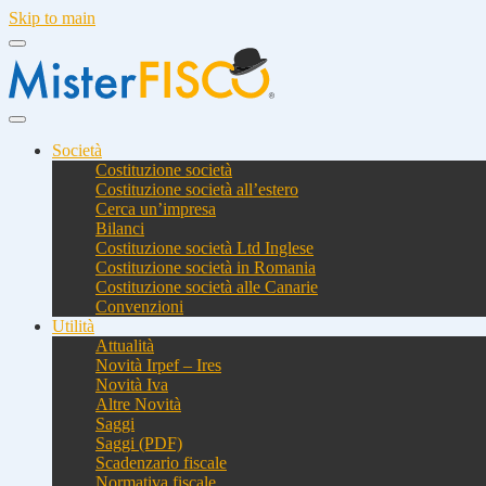
Skip to main
Società
Costituzione società
Costituzione società all’estero
Cerca un’impresa
Bilanci
Costituzione società Ltd Inglese
Costituzione società in Romania
Costituzione società alle Canarie
Convenzioni
Utilità
Attualità
Novità Irpef – Ires
Novità Iva
Altre Novità
Saggi
Saggi (PDF)
Scadenzario fiscale
Normativa fiscale