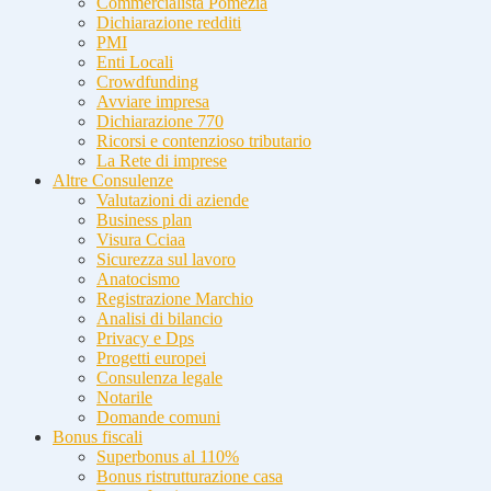
Commercialista Pomezia
Dichiarazione redditi
PMI
Enti Locali
Crowdfunding
Avviare impresa
Dichiarazione 770
Ricorsi e contenzioso tributario
La Rete di imprese
Altre Consulenze
Valutazioni di aziende
Business plan
Visura Cciaa
Sicurezza sul lavoro
Anatocismo
Registrazione Marchio
Analisi di bilancio
Privacy e Dps
Progetti europei
Consulenza legale
Notarile
Domande comuni
Bonus fiscali
Superbonus al 110%
Bonus ristrutturazione casa