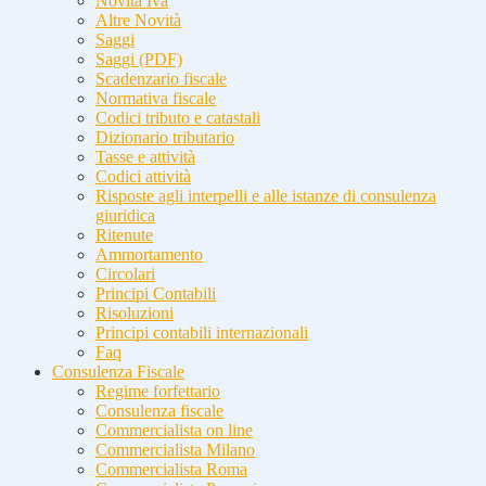
Novità Iva
Altre Novità
Saggi
Saggi (PDF)
Scadenzario fiscale
Normativa fiscale
Codici tributo e catastali
Dizionario tributario
Tasse e attività
Codici attività
Risposte agli interpelli e alle istanze di consulenza
giuridica
Ritenute
Ammortamento
Circolari
Principi Contabili
Risoluzioni
Principi contabili internazionali
Faq
Consulenza Fiscale
Regime forfettario
Consulenza fiscale
Commercialista on line
Commercialista Milano
Commercialista Roma