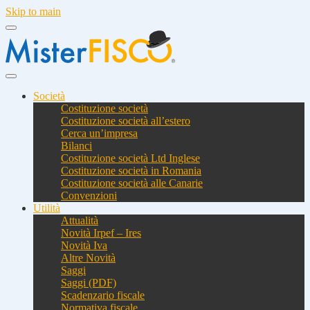
Skip to main
Società
Costituzione società
Costituzione società all’estero
Cerca un’impresa
Bilanci
Costituzione società Ltd Inglese
Costituzione società in Romania
Costituzione società alle Canarie
Convenzioni
Utilità
Attualità
Novità Irpef – Ires
Novità Iva
Altre Novità
Saggi
Saggi (PDF)
Scadenzario fiscale
Normativa fiscale