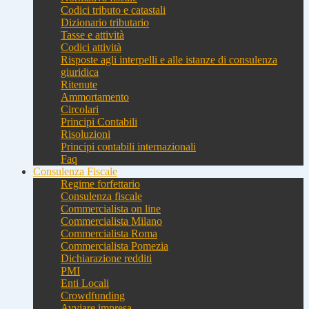
Codici tributo e catastali
Dizionario tributario
Tasse e attività
Codici attività
Risposte agli interpelli e alle istanze di consulenza
giuridica
Ritenute
Ammortamento
Circolari
Principi Contabili
Risoluzioni
Principi contabili internazionali
Faq
Consulenza Fiscale
Regime forfettario
Consulenza fiscale
Commercialista on line
Commercialista Milano
Commercialista Roma
Commercialista Pomezia
Dichiarazione redditi
PMI
Enti Locali
Crowdfunding
Avviare impresa