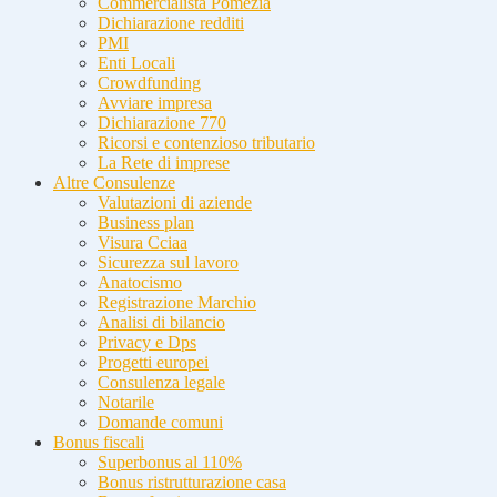
Commercialista Pomezia
Dichiarazione redditi
PMI
Enti Locali
Crowdfunding
Avviare impresa
Dichiarazione 770
Ricorsi e contenzioso tributario
La Rete di imprese
Altre Consulenze
Valutazioni di aziende
Business plan
Visura Cciaa
Sicurezza sul lavoro
Anatocismo
Registrazione Marchio
Analisi di bilancio
Privacy e Dps
Progetti europei
Consulenza legale
Notarile
Domande comuni
Bonus fiscali
Superbonus al 110%
Bonus ristrutturazione casa