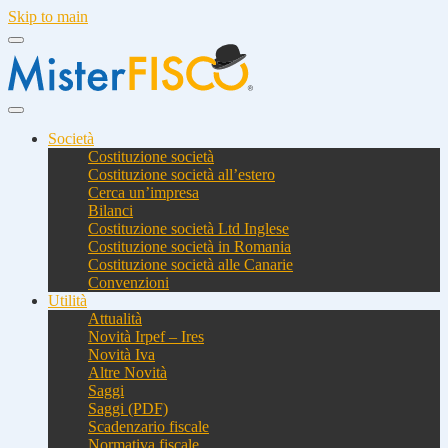
Skip to main
Società
Costituzione società
Costituzione società all’estero
Cerca un’impresa
Bilanci
Costituzione società Ltd Inglese
Costituzione società in Romania
Costituzione società alle Canarie
Convenzioni
Utilità
Attualità
Novità Irpef – Ires
Novità Iva
Altre Novità
Saggi
Saggi (PDF)
Scadenzario fiscale
Normativa fiscale