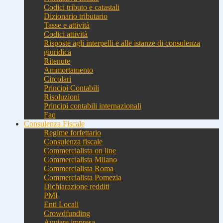
Codici tributo e catastali
Dizionario tributario
Tasse e attività
Codici attività
Risposte agli interpelli e alle istanze di consulenza
giuridica
Ritenute
Ammortamento
Circolari
Principi Contabili
Risoluzioni
Principi contabili internazionali
Faq
Consulenza Fiscale
Regime forfettario
Consulenza fiscale
Commercialista on line
Commercialista Milano
Commercialista Roma
Commercialista Pomezia
Dichiarazione redditi
PMI
Enti Locali
Crowdfunding
Avviare impresa