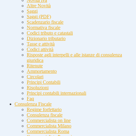
Novità Iva
Altre Novità
Saggi
Saggi (PDF)
Scadenzario fiscale
Normativa fiscale
Codici tributo e catastali
Dizionario tributario
Tasse e attività
Codici attività
Risposte agli interpelli e alle istanze di consulenza
giuridica
Ritenute
Ammortamento
Circolari
Principi Contabili
Risoluzioni
Principi contabili internazionali
Faq
Consulenza Fiscale
Regime forfettario
Consulenza fiscale
Commercialista on line
Commercialista Milano
Commercialista Roma