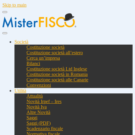
Skip to main
Società
Costituzione società
Costituzione società all’estero
Cerca un’impresa
Bilanci
Costituzione società Ltd Inglese
Costituzione società in Romania
Costituzione società alle Canarie
Convenzioni
Utilità
Attualità
Novità Irpef – Ires
Novità Iva
Altre Novità
Saggi
Saggi (PDF)
Scadenzario fiscale
Normativa fiscale