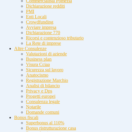
Commercialista Pomezia
Dichiarazione redditi
PMI
Enti Locali
Crowdfunding
Avviare impresa
Dichiarazione 770
Ricorsi e contenzioso tributario
La Rete di imprese
Altre Consulenze
Valutazioni di aziende
Business plan
Visura Cciaa
Sicurezza sul lavoro
Anatocismo
Registrazione Marchio
Analisi di bilancio
Privacy e Dps
Progetti europei
Consulenza legale
Notarile
Domande comuni
Bonus fiscali
Superbonus al 110%
Bonus ristrutturazione casa