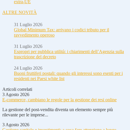
extra-UE
ALTRE NOVITÀ
31 Luglio 2026
Global Minimum Tax: arrivano i codici tributo per il
ravvedimento operoso
31 Luglio 2026
Espropri per pubblica utilità: i chiarimenti dell’Agenzia sulla
trascrizione del decreto
24 Luglio 2026
Buoni fruttiferi postali: quando gli interessi sono esenti per i
residenti nei Paesi white list
Articoli correlati
3 Agosto 2026
E-commerce, cambiano le regole per la gestione dei resi online
La gestione del post-vendita diventa un elemento sempre più
rilevante per le imprese...
3 Agosto 2026
Gestione capitale e investimenti: a cosa fare attenzione a lungo