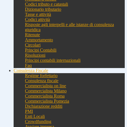
Codici tributo e catastali
Dizionario tributario
Tasse e attività
Codici attività
Risposte agli interpelli e alle istanze di consulenza
giuridica
Ritenute
Ammortamento
Circolari
Principi Contabili
Risoluzioni
Principi contabili internazionali
Faq
Consulenza Fiscale
Regime forfettario
Consulenza fiscale
Commercialista on line
Commercialista Milano
Commercialista Roma
Commercialista Pomezia
Dichiarazione redditi
PMI
Enti Locali
Crowdfunding
Avviare impresa