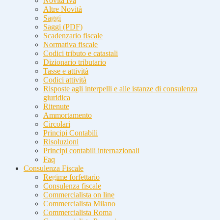
Novità Iva
Altre Novità
Saggi
Saggi (PDF)
Scadenzario fiscale
Normativa fiscale
Codici tributo e catastali
Dizionario tributario
Tasse e attività
Codici attività
Risposte agli interpelli e alle istanze di consulenza
giuridica
Ritenute
Ammortamento
Circolari
Principi Contabili
Risoluzioni
Principi contabili internazionali
Faq
Consulenza Fiscale
Regime forfettario
Consulenza fiscale
Commercialista on line
Commercialista Milano
Commercialista Roma