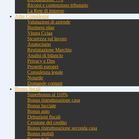
Ricorsi e contenzioso tributario
La Rete di imprese
Altre Consulenze
Valutazioni di aziende
Business plan
Visura Cciaa
Sicurezza sul lavoro
Anatocismo
Registrazione Marchio
Analisi di bilancio
Privacy e Dps
Progetti europei
Consulenza legale
Notarile
Domande comuni
Bonus fiscali
Superbonus al 110%
Bonus ristrutturazione casa
Bonus facciate
Bonus auto
Detrazioni fiscali
Cessione del credito
Bonus ristrutturazione seconda casa
Bonus mobili