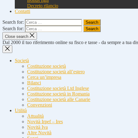
Bonus figli
Decreto rilancio
Contatti
Search for:
Search for:
Close search
Dal 2000 il tuo riferimento online su fisco e tasse - da sempre a tua d
Società
Costituzione società
Costituzione società all’estero
Cerca un’impresa
Bilanci
Costituzione società Ltd Inglese
Costituzione società in Romania
Costituzione società alle Canarie
Convenzioni
Utilità
Attualità
Novità Irpef – Ires
Novità Iva
Altre Novità