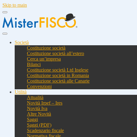
Skip to main
Società
Costituzione società
Costituzione società all’estero
Cerca un’impresa
Bilanci
Costituzione società Ltd Inglese
Costituzione società in Romania
Costituzione società alle Canarie
Convenzioni
Utilità
Attualità
Novità Irpef – Ires
Novità Iva
Altre Novità
Saggi
Saggi (PDF)
Scadenzario fiscale
Normativa fiscale