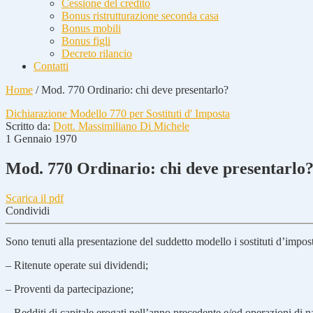
Cessione del credito
Bonus ristrutturazione seconda casa
Bonus mobili
Bonus figli
Decreto rilancio
Contatti
Home
/
Mod. 770 Ordinario: chi deve presentarlo?
Dichiarazione Modello 770 per Sostituti d' Imposta
Scritto da:
Dott. Massimiliano Di Michele
1 Gennaio 1970
Mod. 770 Ordinario: chi deve presentarlo
Scarica il pdf
Condividi
Sono tenuti alla presentazione del suddetto modello i sostituti d’imposta,
– Ritenute operate sui dividendi;
– Proventi da partecipazione;
– Redditi di capitale erogati nell’anno precedente e/od operazioni di na