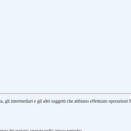
?
 gli intermediari e gli altri soggetti che abbiano effettuato operazioni fis
tura finanziaria operate nello stesso periodo;