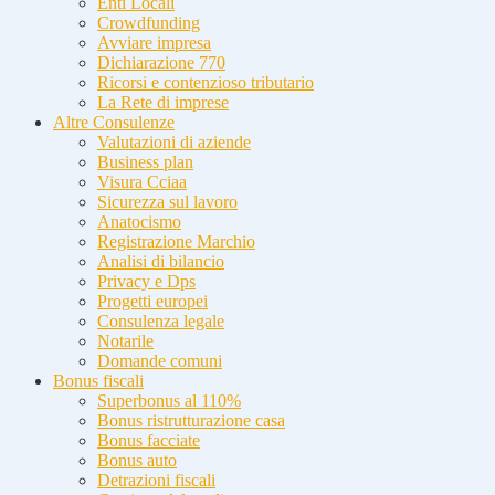
Enti Locali
Crowdfunding
Avviare impresa
Dichiarazione 770
Ricorsi e contenzioso tributario
La Rete di imprese
Altre Consulenze
Valutazioni di aziende
Business plan
Visura Cciaa
Sicurezza sul lavoro
Anatocismo
Registrazione Marchio
Analisi di bilancio
Privacy e Dps
Progetti europei
Consulenza legale
Notarile
Domande comuni
Bonus fiscali
Superbonus al 110%
Bonus ristrutturazione casa
Bonus facciate
Bonus auto
Detrazioni fiscali