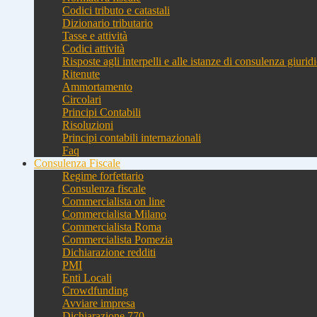
Codici tributo e catastali
Dizionario tributario
Tasse e attività
Codici attività
Risposte agli interpelli e alle istanze di consulenza giurid
Ritenute
Ammortamento
Circolari
Principi Contabili
Risoluzioni
Principi contabili internazionali
Faq
Consulenza Fiscale
Regime forfettario
Consulenza fiscale
Commercialista on line
Commercialista Milano
Commercialista Roma
Commercialista Pomezia
Dichiarazione redditi
PMI
Enti Locali
Crowdfunding
Avviare impresa
Dichiarazione 770