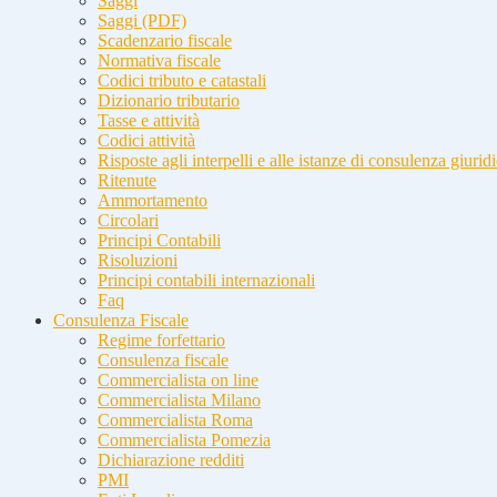
Saggi
Saggi (PDF)
Scadenzario fiscale
Normativa fiscale
Codici tributo e catastali
Dizionario tributario
Tasse e attività
Codici attività
Risposte agli interpelli e alle istanze di consulenza giurid
Ritenute
Ammortamento
Circolari
Principi Contabili
Risoluzioni
Principi contabili internazionali
Faq
Consulenza Fiscale
Regime forfettario
Consulenza fiscale
Commercialista on line
Commercialista Milano
Commercialista Roma
Commercialista Pomezia
Dichiarazione redditi
PMI