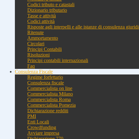
Codici tributo e catastali
Dizionario tributario
Tasse e attività
Codici attività
Risposte agli interpelli e alle istanze di consulenza giurid
Ritenute
Ammortamento
Circolari
Principi Contabili
Risoluzioni
Principi contabili internazionali
Faq
Consulenza Fiscale
Regime forfettario
Consulenza fiscale
Commercialista on line
Commercialista Milano
Commercialista Roma
Commercialista Pomezia
Dichiarazione redditi
PMI
Enti Locali
Crowdfunding
Avviare impresa
Dichiarazione 770