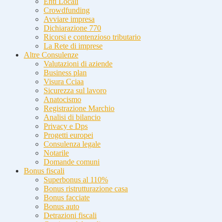
Enti Locali
Crowdfunding
Avviare impresa
Dichiarazione 770
Ricorsi e contenzioso tributario
La Rete di imprese
Altre Consulenze
Valutazioni di aziende
Business plan
Visura Cciaa
Sicurezza sul lavoro
Anatocismo
Registrazione Marchio
Analisi di bilancio
Privacy e Dps
Progetti europei
Consulenza legale
Notarile
Domande comuni
Bonus fiscali
Superbonus al 110%
Bonus ristrutturazione casa
Bonus facciate
Bonus auto
Detrazioni fiscali