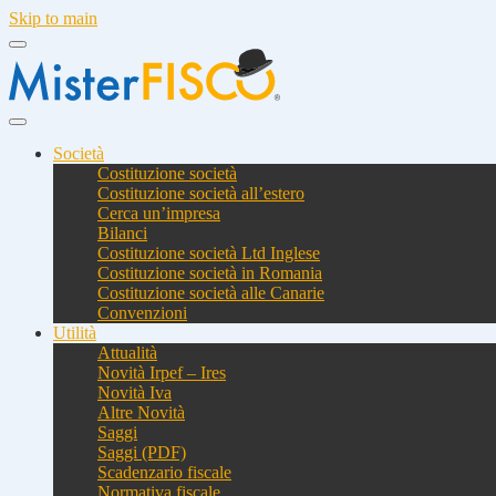
Skip to main
Società
Costituzione società
Costituzione società all’estero
Cerca un’impresa
Bilanci
Costituzione società Ltd Inglese
Costituzione società in Romania
Costituzione società alle Canarie
Convenzioni
Utilità
Attualità
Novità Irpef – Ires
Novità Iva
Altre Novità
Saggi
Saggi (PDF)
Scadenzario fiscale
Normativa fiscale