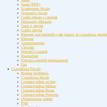
Saggi
Saggi (PDF)
Scadenzario fiscale
Normativa fiscale
Codici tributo e catastali
Dizionario tributario
Tasse e attività
Codici attività
Risposte agli interpelli e alle istanze di consulenza giurid
Ritenute
Ammortamento
Circolari
Principi Contabili
Risoluzioni
Principi contabili internazionali
Faq
Consulenza Fiscale
Regime forfettario
Consulenza fiscale
Commercialista on line
Commercialista Milano
Commercialista Roma
Commercialista Pomezia
Dichiarazione redditi
PMI