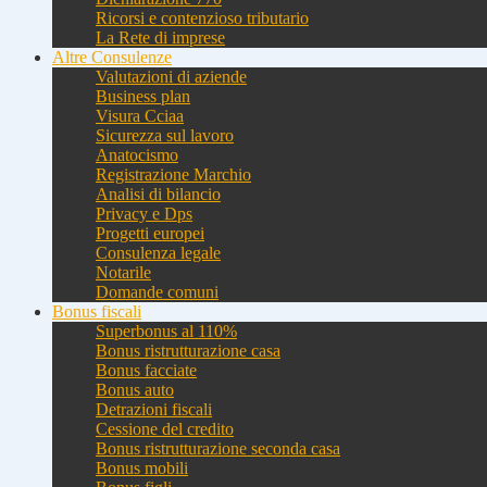
Ricorsi e contenzioso tributario
La Rete di imprese
Altre Consulenze
Valutazioni di aziende
Business plan
Visura Cciaa
Sicurezza sul lavoro
Anatocismo
Registrazione Marchio
Analisi di bilancio
Privacy e Dps
Progetti europei
Consulenza legale
Notarile
Domande comuni
Bonus fiscali
Superbonus al 110%
Bonus ristrutturazione casa
Bonus facciate
Bonus auto
Detrazioni fiscali
Cessione del credito
Bonus ristrutturazione seconda casa
Bonus mobili