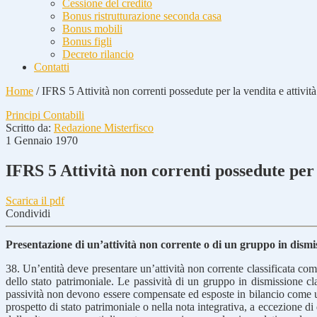
Cessione del credito
Bonus ristrutturazione seconda casa
Bonus mobili
Bonus figli
Decreto rilancio
Contatti
Home
/
IFRS 5 Attività non correnti possedute per la vendita e attivit
Principi Contabili
Scritto da:
Redazione Misterfisco
1 Gennaio 1970
IFRS 5 Attività non correnti possedute per 
Scarica il pdf
Condividi
Presentazione di un’attività non corrente o di un gruppo in dismi
38. Un’entità deve presentare un’attività non corrente classificata com
dello stato patrimoniale. Le passività di un gruppo in dismissione cla
passività non devono essere compensate ed esposte in bilancio come un 
prospetto di stato patrimoniale o nella nota integrativa, a eccezione 