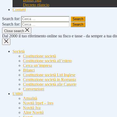
Bonus figli
Decreto rilancio
Contatti
Search for:
Search for:
Close search
Dal 2000 il tuo riferimento online su fisco e tasse - da sempre a tua d
Società
Costituzione società
Costituzione società all’estero
Cerca un’impresa
Bilanci
Costituzione società Ltd Inglese
Costituzione società in Romania
Costituzione società alle Canarie
Convenzioni
Utilità
Attualità
Novità Irpef – Ires
Novità Iva
Altre Novità