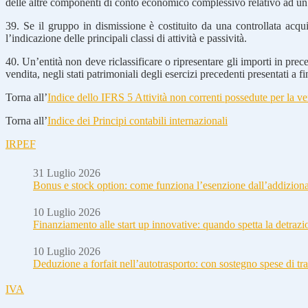
delle altre componenti di conto economico complessivo relativo ad un’a
39. Se il gruppo in dismissione è costituito da una controllata acqui
l’indicazione delle principali classi di attività e passività.
40. Un’entità non deve riclassificare o ripresentare gli importi in prec
vendita, negli stati patrimoniali degli esercizi precedenti presentati a f
Torna all’
Indice dello IFRS 5 Attività non correnti possedute per la ven
Torna all’
Indice dei Principi contabili internazionali
IRPEF
31 Luglio 2026
Bonus e stock option: come funziona l’esenzione dall’addizion
10 Luglio 2026
Finanziamento alle start up innovative: quando spetta la detraz
10 Luglio 2026
Deduzione a forfait nell’autotrasporto: con sostegno spese di tra
IVA